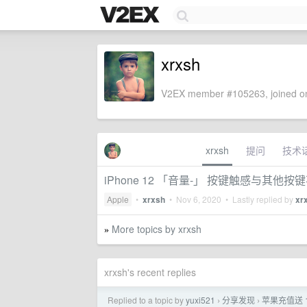
xrxsh
V2EX member #105263, joined on
xrxsh
提问
技术
iPhone 12 「音量-」 按键触感与其他按
Apple
•
xrxsh
•
Nov 6, 2020
• Lastly replied by
xr
More topics by xrxsh
»
xrxsh's recent replies
Replied to a topic by
yuxi521
分享发现
苹果充值送 
›
›