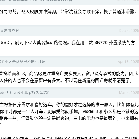
分导致的，冬天皮肤屏障薄弱，经常洗就会导致干痒，换了普通沐浴露，
i 外置硬盘咨询
Dec 4, 202
SD ，刷到不少人莫名掉盘的情况。我在用西数 SN770 外置系统的方
这个小区是商品房还是回迁房
Apr 18, 202
说，要看窗墙面积比，商品房更注重窗户要多要大，窗户没有承载的能力，因此
入住的人也不会在意窗户有多大。不过现在新建的回迁房就不清楚了。
odel3 标续和小鹏 p7+怎么选？
Mar 4, 202
建议楼主根据自身需求和喜好选车，你的喜好才是选择的唯一原因，比如你有儿
你平时都是一个人开车，更享受驾驶乐趣，Model 3 和小米都是不错的选
稍差一些，但驾驶体验一定是最爽的，三电的能力也是最强的，小米拥有
间。
首批还送了免费电，节假日高速服务区没有充电桩也不用怕，就近下高速找