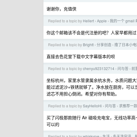
谢谢你，充值侠
Replied to a topic by
Hellert
Apple
我的一个 gmai
›
›
你这个邮箱该不会是代注册的吧？人家早都用过
Replied to a topic by
Brightt
分享创造
撸了日本小电
›
›
直接去色花堂下载中文字幕版本的呗
Replied to a topic by
chenyu923132714
问与答
前
›
›
坐标杭州，家里水管隶属余杭水务，水质问题大
能过滤泥沙+铁锈就够了。净水放在厨房，可以当直
滤芯不用担心倒闭。希望对你有帮助。
Replied to a topic by
SayHelloHi
问与答
求推荐一
›
›
买了闪极那款随行 Air 磁吸充电宝，无线功
可以的
Replied to a topic by
whiskyrye
生活
冬天洗完澡，
›
›