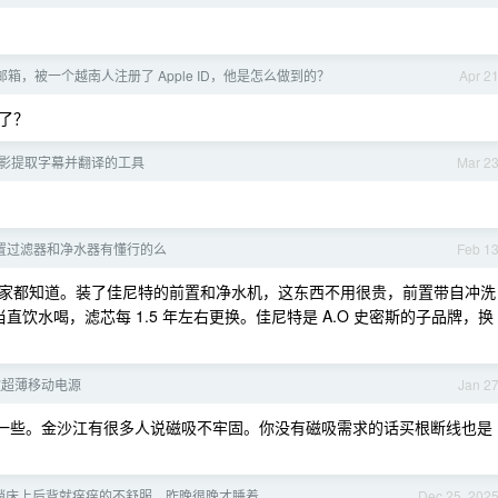
l 邮箱，被一个越南人注册了 Apple ID，他是怎么做到的？
Apr 2
了？
影提取字幕并翻译的工具
Mar 2
置过滤器和净水器有懂行的么
Feb 1
家都知道。装了佳尼特的前置和净水机，这东西不用很贵，前置带自冲洗
饮水喝，滤芯每 1.5 年左右更换。佳尼特是 A.O 史密斯的子品牌，换
款超薄移动电源
Jan 2
率高一些。金沙江有很多人说磁吸不牢固。你没有磁吸需求的话买根断线也是
躺床上后背就痒痒的不舒服，昨晚很晚才睡着
Dec 25, 202