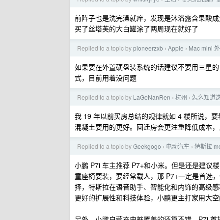
前阵子也是洗完澡就痒，发现是沐浴露含果酸成
买了丝塔芙的大白罐涂了两周现在就好了
Replied to a topic by
pioneerzxb
Apple
Mac min
›
›
如果要在外置硬盘装系统的话建议不要用三星的 S
式，目前用着没问题
Replied to a topic by
LaGeNanRen
杭州
怎么知道
›
›
我 19 年以前买房总结的规律就如 4 楼所
混凝土要用的更好。回迁房会更注重降低成本，
Replied to a topic by
Geekgogo
电动汽车
特斯拉 m
›
›
小鹏 P7i 车主推荐 P7+和小米。但是还是
童座椅要装，要经常载人，那 P7+一定是首选，
择，特斯拉在语音助手、智能化和内饰的高级感
更好的扩展性和科技体验，小鹏更主打家用大空
另外，小鹏自营充电桩覆盖的还算不错，P7i 