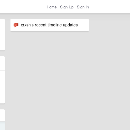
Home
Sign Up
Sign In
xrxsh's recent timeline updates
9