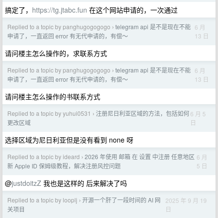
搞定了，
https://tg.jtabc.fun
在这个网站申请的，一次通过
Replied to a topic by panghugogogogo
telegram api 是不是现在不能
6 月
›
13 日
申请了，一直返回 error 有无代申请的，有偿～
请问楼主怎么操作的，求联系方式
Replied to a topic by panghugogogogo
telegram api 是不是现在不能
6 月
›
13 日
申请了，一直返回 error 有无代申请的，有偿～
请问楼主怎么操作的书联系方式
Replied to a topic by yuhui0531
注册尼日利亚区域的方法，包括如何
6 月 5
›
日
更改区域
选择区域为尼日利亚但是没有看到 none 呀
Replied to a topic by ideard
2026 年使用 邮箱 在 设置 中注册 任意地区
6 月
›
5 日
新 Apple ID 保姆级教程，解决注册风控问题
@
justdoitzZ
我也是这样的 后来解决了吗
Replied to a topic by looplj
开源一个肝了一段时间的 AI 网
2025 年 9 月 19
›
日
关项目