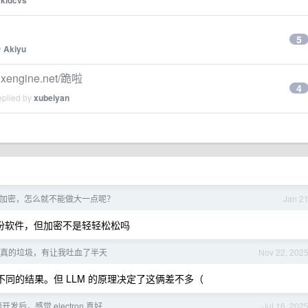
kidcvs
5
y
Akiyu
xengine.net/跪啦
4
eplied by
xubeiyan
加密，怎么就不能做大一点呢？
Jan 2
些实际是备份软件，但加密不是轻轻松松吗
M 真的垃圾，有让我吐血了半天
Nov 22, 202
不同的结果。但 LLM 的原理决定了这俩差不多（
开发后，感觉 electron 真好
Jul 16, 202