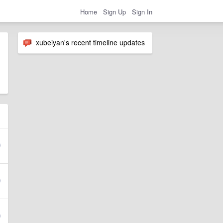
Home
Sign Up
Sign In
xubeiyan's recent timeline updates