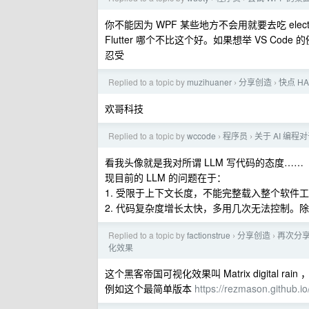
你不能因为 WPF 某些地方不会用就要去吃 elect
Flutter 哪个不比这个好。如果想举 VS Cod
忍受
Replied to a topic by
muzihuaner
分享创造
快点 H
›
›
欢哥科技
Replied to a topic by
wccode
程序员
关于 AI 编
›
›
看我头像就是我对所谓 LLM 写代码的态度……
现目前的 LLM 的问题在于：
1. 受限于上下文长度，不能完整载入整个软件
2. 代码复杂度增长太快，多用几次无法控制。
Replied to a topic by
factionstrue
分享创造
再次分
›
›
化效果
这个黑客帝国可视化效果叫 Matrix digital r
例如这个最简单版本
https://rezmason.github.io