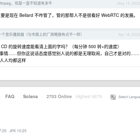
ffmpeg，但是一直不知道有多牛
May 14, 202
，主要是现在 Bellard 不咋管了，管的那帮人不是很看好 WebRTC 的发展。
一个音乐播放器（与市面上的厂商略微有点不一样）
Apr 18, 202
那 CD 的旋转速度能看清上面的字吗？（每分钟 500 转+的速度）
事情……但你这说话态度感觉别人说的都是无理取闹，自己才是对的……
的人人均都这样
·
FAQ
·
Solana
·
2703 Online
Highest 6679
·
Select Langua
7:25
·
JFK 10:25