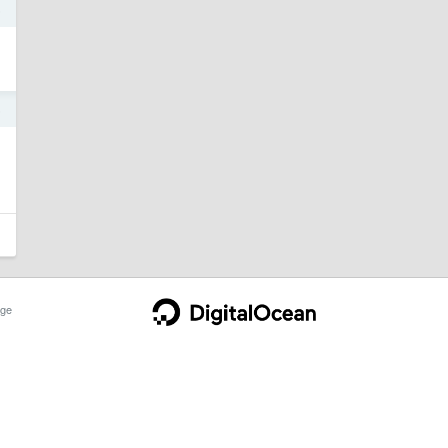
5
5
ge