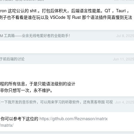
ron 这坨公认的 shit 。打包后体积大，后端语言性能差。QT ，Tauri ，
e 的例子也不看看是谁在玩以及 VSCode 写 Rust 那个语法插件简直慢到无法
AM 工具箱——业余无线电爱好者的全能助手！
Jul 8, 202
程对于前后端的讨论
Jun 11, 202
工程的所有信息，于是只能语法级别的设计
除非你只想写一次，永不维护。
享一下我开发的音乐软件，可以用来学习的听歌软件，还有黑客帝国 可视
Jun 4, 202
ain ，你可以参考下这位的
https://github.com/Rezmason/matrix
/matrix/