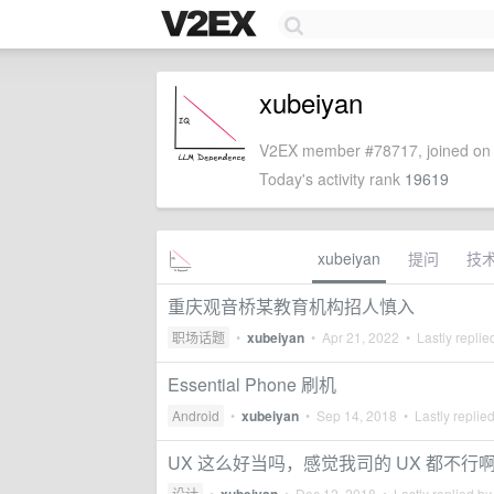
xubeiyan
V2EX member #78717, joined on 
Today's activity rank
19619
xubeiyan
提问
技
重庆观音桥某教育机构招人慎入
职场话题
•
xubeiyan
•
Apr 21, 2022
• Lastly replie
Essential Phone 刷机
Android
•
xubeiyan
•
Sep 14, 2018
• Lastly replie
UX 这么好当吗，感觉我司的 UX 都不行
设计
•
•
Dec 12, 2018
• Lastly replied b