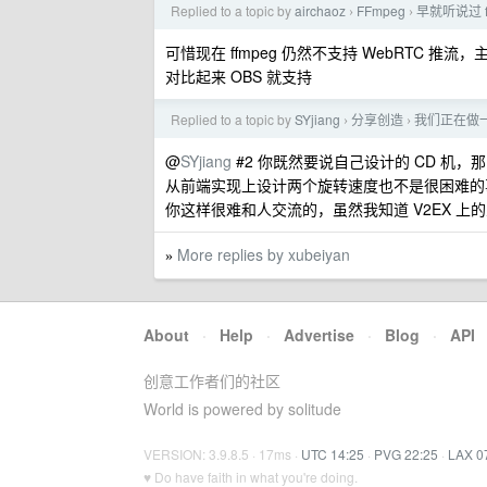
Replied to a topic by
airchaoz
FFmpeg
早就听说过 
›
›
可惜现在 ffmpeg 仍然不支持 WebRTC 推流
对比起来 OBS 就支持
Replied to a topic by
SYjiang
分享创造
我们正在做
›
›
@
SYjiang
#2 你既然要说自己设计的 CD 机，
从前端实现上设计两个旋转速度也不是很困难的
你这样很难和人交流的，虽然我知道 V2EX 上
More replies by xubeiyan
»
About
·
Help
·
Advertise
·
Blog
·
API
创意工作者们的社区
World is powered by solitude
VERSION: 3.9.8.5 · 17ms ·
UTC 14:25
·
PVG 22:25
·
LAX 0
♥ Do have faith in what you're doing.