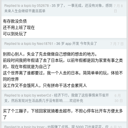
Replied to a topic by 052678
35 岁了， 一事无成，还没有对象，感到
7 月 8
›
日
未来人生会继续平庸且孤单
有存款没负债
还不用上班了现在
可以到处玩了
Replied to a topic by Neo18761
36 岁 app 开发 今年失业了
7 月 7 日
›
别担心别人，失业了先去做做自己想做的想去的地方。
前段时间我把年假请了去了日本玩，以前年假都是因为家里有事之类
的，现在年假就是为自己了
这个世界离了谁都要过，我一个人去的日本。简简单单的玩，体验不
同的世界
没工作又不会饿死人，只有拼命干活才会累死人
Replied to a topic by weberCd
经济下行，我做了这些事情来节省开
6 月
›
30 日
支，然后发现对生活品质几乎没有影响……欢迎补充
买了个三蹦子，下班回家就骑着去超市，不担心停车比开车方便太多
了
Replied to a topic by tcper
炒股赚了点钱，提 5000 刀出来花花，应
6 月 30
›