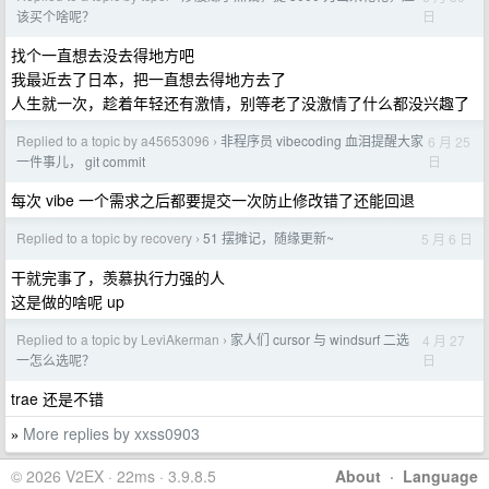
日
该买个啥呢？
找个一直想去没去得地方吧
我最近去了日本，把一直想去得地方去了
人生就一次，趁着年轻还有激情，别等老了没激情了什么都没兴趣了
Replied to a topic by a45653096
非程序员 vibecoding 血泪提醒大家
6 月 25
›
日
一件事儿， git commit
每次 vibe 一个需求之后都要提交一次防止修改错了还能回退
Replied to a topic by recovery
51 摆摊记，随缘更新~
5 月 6 日
›
干就完事了，羡慕执行力强的人
这是做的啥呢 up
Replied to a topic by LeviAkerman
家人们 cursor 与 windsurf 二选
4 月 27
›
日
一怎么选呢？
trae 还是不错
More replies by xxss0903
»
© 2026 V2EX · 22ms · 3.9.8.5
About
·
Language