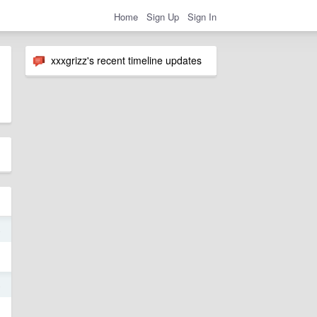
Home
Sign Up
Sign In
xxxgrizz's recent timeline updates
4
4