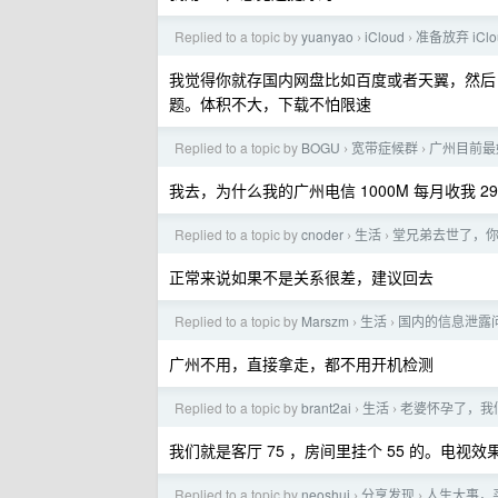
Replied to a topic by
yuanyao
iCloud
准备放弃 iCl
›
›
我觉得你就存国内网盘比如百度或者天翼，然后自
题。体积不大，下载不怕限速
Replied to a topic by
BOGU
宽带症候群
广州目前最
›
›
我去，为什么我的广州电信 1000M 每月收我 
Replied to a topic by
cnoder
生活
堂兄弟去世了，
›
›
正常来说如果不是关系很差，建议回去
Replied to a topic by
Marszm
生活
国内的信息泄露
›
›
广州不用，直接拿走，都不用开机检测
Replied to a topic by
brant2ai
生活
老婆怀孕了，我
›
›
我们就是客厅 75 ，房间里挂个 55 的。电视
Replied to a topic by
neoshui
分享发现
人生大事，
›
›