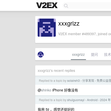
xxxgrizz
V2EX member #489397, joined on
xxxgrizz
提问
技术
xxxgrizz's recent replies
Replied to a topic by
solaireh3
分享发现
免费公益
›
›
@
shinko
iPhone 好像没有
Replied to a topic by
shuiguomayi
Android
2024
›
›
我用 5ii ，感觉还挺好的