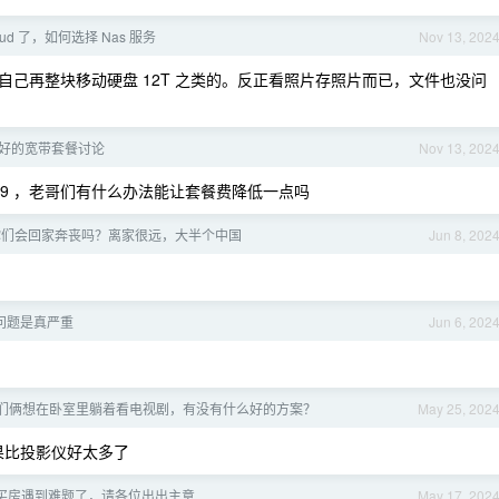
oud 了，如何选择 Nas 服务
Nov 13, 202
己再整块移动硬盘 12T 之类的。反正看照片存照片而已，文件也没问
好的宽带套餐讨论
Nov 13, 202
299 ，老哥们有什么办法能让套餐费降低一点吗
你们会回家奔丧吗？离家很远，大半个中国
Jun 8, 202
问题是真严重
Jun 6, 202
们俩想在卧室里躺着看电视剧，有没有什么好的方案？
May 25, 202
效果比投影仪好太多了
买房遇到难题了，请各位出出主意
May 17, 202