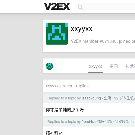
xxyyxx
V2EX member #671840, joined on
xxyyxx
提问
技术
xxyyxx's recent replies
Replied to a topic by
IsaacYoung
生活
32 岁人生
›
›
你才是单纯的那个呀
Replied to a topic by
2bad4u
情感问题
又双吵架了
›
›
精神科+1