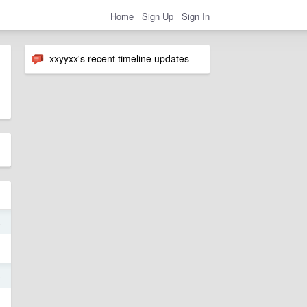
Home
Sign Up
Sign In
xxyyxx's recent timeline updates
4
5