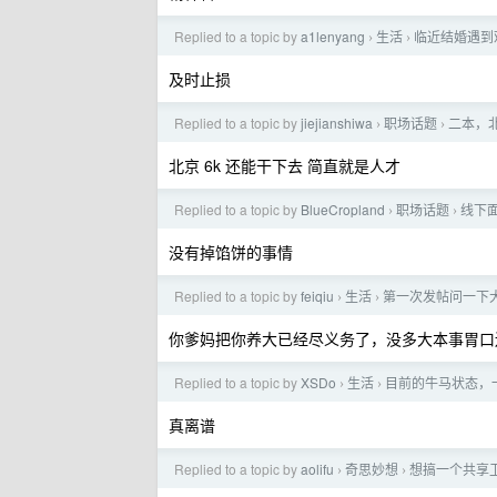
Replied to a topic by
a1lenyang
生活
临近结婚遇到
›
›
及时止损
Replied to a topic by
jiejianshiwa
职场话题
二本，北
›
›
北京 6k 还能干下去 简直就是人才
Replied to a topic by
BlueCropland
职场话题
线下
›
›
没有掉馅饼的事情
Replied to a topic by
feiqiu
生活
第一次发帖问一下
›
›
你爹妈把你养大已经尽义务了，没多大本事胃口
Replied to a topic by
XSDo
生活
目前的牛马状态，
›
›
真离谱
Replied to a topic by
aolifu
奇思妙想
想搞一个共享
›
›