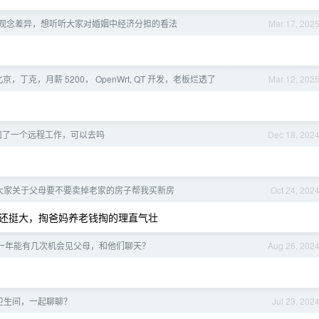
观念差异，想听听大家对婚姻中经济分担的看法
Mar 17, 202
京，丁克，月薪 5200， OpenWrt, QT 开发，老板烂透了
Mar 12, 202
面了一个远程工作，可以去吗
Dec 18, 202
大家关于父母要不要卖掉老家的房子帮我买新房
Oct 24, 202
还挺大，掏爸妈养老钱掏的理直气壮
一年能有几次机会见父母，和他们聊天？
Aug 26, 202
卫生间，一起聊聊？
Jul 23, 202