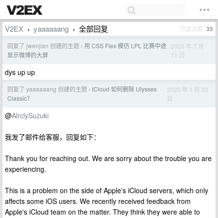
V2EX
yaaaaaang
全部回复
回复总数
35
›
›
回复了 jwenjian 创建的主题
用 CSS Flex 模仿 LPL 比赛中途
2020 年 7 月
›
11 日
显示微博的大屏
dys up up
回复了 yaaaaaang 创建的主题
iCloud 如何删除 Ulysses
2020 年 1 月 20
›
日
Classic？
@
AlrclySuzuki
我发了邮件给客服，回复如下：
Thank you for reaching out. We are sorry about the trouble you are
experiencing.
This is a problem on the side of Apple's iCloud servers, which only
affects some iOS users. We recently received feedback from
Apple's iCloud team on the matter. They think they were able to