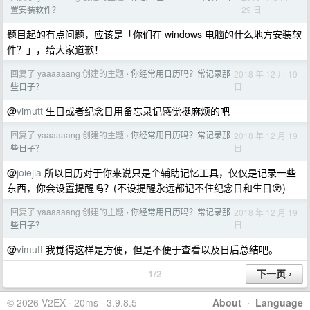
29 日
置安装软件？
题目起的有点问题，应该是「你们在 windows 电脑的什么地方安装软
件？」，给大家道歉！
回复了 yaaaaaang 创建的主题
你经常用日历吗？常记录那
2018 年 12 月 19
›
日
些日子？
@
vimutt
生日或者纪念日用备忘录记感觉挺麻烦的吧
回复了 yaaaaaang 创建的主题
你经常用日历吗？常记录那
2018 年 12 月 19
›
日
些日子？
@
joiejia
所以日历对于你来说只是个辅助记忆工具，仅仅是记录一些
东西，你会设置提醒吗？(不设提醒永远都记不住纪念日和生日😵)
回复了 yaaaaaang 创建的主题
你经常用日历吗？常记录那
2018 年 12 月 19
›
日
些日子？
@
vimutt
我觉得这样是方便，但是不便于查看以及日后总结吧。
1/2
© 2026 V2EX · 20ms · 3.9.8.5
About
·
Language