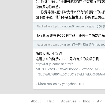
2、你觉得微信切换帐号麻烦吗？但是这样可以
微信多为你着想。
3、你觉得朋友圈评论为什么只有你们两个的共
图下面评论，他们不会互相发现，你的发言负担
Replied to a topic by
moonv5
Android
点火！安卓
›
›
Hola桌面 现在是360的产品，还有一个姊妹产品
Replied to a topic by
miao
问与答
现在还有什么 1
›
›
酷派大神，中兴V5
这是京东的链接，1000元内有货的安卓手机
http://list.jd.com/list.html?
cat=9987%2C653%2C655&ev=exprice_M5
_%E5%AE%89%E5%8D%93%EF%BC%88And
More replies by yangchen3161
»
About
·
Help
·
Advertise
·
Blog
·
API