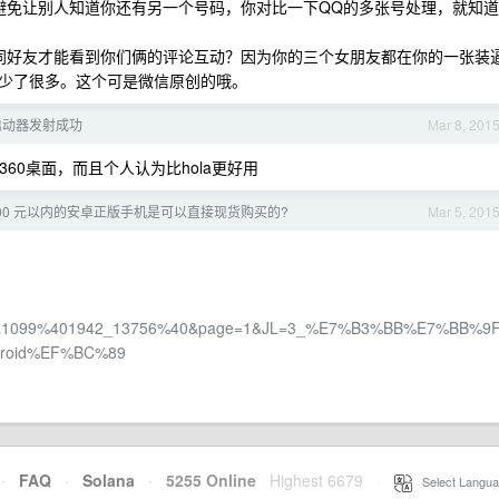
避免让别人知道你还有另一个号码，你对比一下QQ的多张号处理，就知道
同好友才能看到你们俩的评论互动？因为你的三个女朋友都在你的一张装
少了很多。这个可是微信原创的哦。
启动器发射成功
Mar 8, 201
360桌面，而且个人认为比hola更好用
000 元以内的安卓正版手机是可以直接现货购买的?
Mar 5, 201
00L1099%401942_13756%40&page=1&JL=3_%E7%B3%BB%E7%BB%9
roid%EF%BC%89
·
FAQ
·
Solana
·
5255 Online
Highest 6679
·
Select Langua