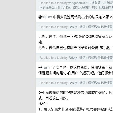
Replied to a topic by
yangchen3161
问与答
北京联
›
›
网到底是出了什么问题，该怎么解决？ PS：近期没挂 P
@
allplay
中科大测速网站测出来的结果怎么那么
Replied to a topic by
F2Sky
微信
假如微信推出付费
›
›
另外，题主，你试一下PC版的QQ电脑管家以
能。
另外，微信自己也有聊天记录暂时备份的功能，
Replied to a topic by
F2Sky
微信
假如微信推出付费
›
›
@
TashinV
安卓也可以这样备份，使用钛备份就
但是题主问的是“小白用户”的感受吧，他们哪会什么
Replied to a topic by
F2Sky
微信
假如微信推出付费
›
›
张小龙做微信的时候就是冲着约炮软件做的，所
式，再看这些问题。
比如：
1、聊天记录为什么不能漫游？帐号密码被别人