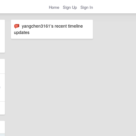
Home
Sign Up
Sign In
yangchen3161's recent timeline
updates