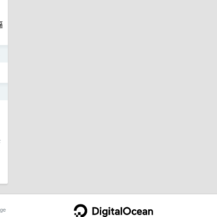
逼
5
5
F
ge