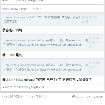
»
yangla234's recent replies
Replied to a topic by lb415926
从被裁员到日本留学，我重新
2025 年 4 月
›
16 日
找回了希望
恭喜走出困境
2024 年
Replied to a topic by yangla234
前端小白，刚开始学 nextjs，一周
›
6 月 18
手撸了一个 AI Girl Generator https://www.aigirl-generator.com/
日
@
amlee
是的
2024 年
Replied to a topic by yangla234
前端小白，刚开始学 nextjs，一周
›
6 月 18
手撸了一个 AI Girl Generator https://www.aigirl-generator.com/
日
@
yl20181003
relicate 的问题 已经 fix 了 忘记设置过滤参数了
More replies by yangla234
»
© 2026 V2EX · 11ms · 3.9.8.5
About
·
Language