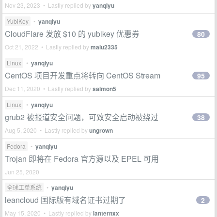
Nov 23, 2023 • Lastly replied by
yanqiyu
YubiKey
•
yanqiyu
CloudFlare 发放 $10 的 yubikey 优惠券
80
Oct 21, 2022 • Lastly replied by
malu2335
Linux
•
yanqiyu
CentOS 项目开发重点将转向 CentOS Stream
95
Dec 11, 2020 • Lastly replied by
salmon5
Linux
•
yanqiyu
grub2 被报道安全问题，可致安全启动被绕过
38
Aug 5, 2020 • Lastly replied by
ungrown
Fedora
•
yanqiyu
Trojan 即将在 Fedora 官方源以及 EPEL 可用
Jun 25, 2020
全球工单系统
•
yanqiyu
leancloud 国际版有域名证书过期了
2
May 15, 2020 • Lastly replied by
lanternxx