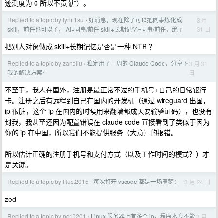
迹测度为 0 所以不贡献”）。
Replied to a topic by lynn1su
好消息，现在除了可以把同事炼化成
3 月
›
31 日
skill，前任也可以了， AI+同事/前任 skill+长期记忆=同事/前任，绝了
把别人对象做成 skill+长期记忆是否是一种 NTR ？
Replied to a topic by zaneliu
稳定用了一周的 Claude Code，分享下
3 月 31
›
日
我的解决方案~
不至于，我人在国外，注册是最正常不过的手机号+自己的日常银行
卡。注册之后有远程到自己在国内的开发机（通过 wireguard 出国，
ip 很脏，这个 ip 在国内的时候用来翻墙都成天要输验证码），也没有
封我，我甚至还因为配置错误在 claude code 直接看到了类似于因为
你的 ip 在中国，所以我们不能提供服务（大意）的报错。
所以估计正确的注册手机号和支付方式（以及工作时间的模式？）才
是关键。
Replied to a topic by Rust2015
每次打开 vscode 都是一场噩梦：
3 月 24 日
›
zed
Replied to a topic by pc10201
Linux 服务器上有多个 ip，程序本身不能
3 月
›