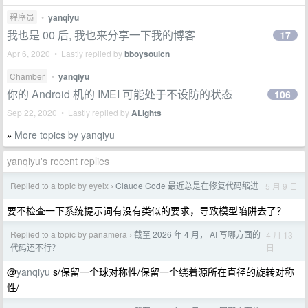
程序员
•
yanqiyu
我也是 00 后, 我也来分享一下我的博客
17
Apr 6, 2020 • Lastly replied by
bboysoulcn
Chamber
•
yanqiyu
你的 Android 机的 IMEI 可能处于不设防的状态
106
Sep 22, 2020 • Lastly replied by
ALights
More topics by yanqiyu
»
yanqiyu's recent replies
Replied to a topic by eyeix
Claude Code 最近总是在修复代码缩进
5 月 9 日
›
要不检查一下系统提示词有没有类似的要求，导致模型陷阱去了？
Replied to a topic by panamera
截至 2026 年 4 月， AI 写哪方面的
4 月 13
›
日
代码还不行？
@
yanqiyu
s/保留一个球对称性/保留一个绕着源所在直径的旋转对称
性/