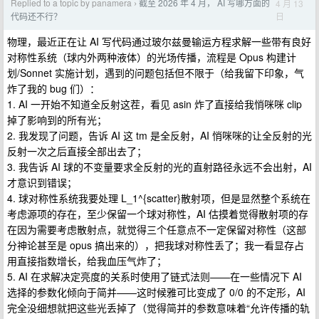
Replied to a topic by panamera
截至 2026 年 4 月， AI 写哪方面的
4 月 13
›
日
代码还不行？
物理，最近正在让 AI 写代码通过玻尔兹曼输运方程求解一些带有良好
对称性系统（球内外两种液体）的光场传播，流程是 Opus 构建计
划/Sonnet 实施计划，遇到的问题包括但不限于（给我留下印象，气
炸了我的 bug 们）：
1. AI 一开始不知道全反射这茬，看见 asin 炸了直接给我悄咪咪 clip
掉了影响到的所有光；
2. 我发现了问题，告诉 AI 这 tm 是全反射，AI 悄咪咪的让全反射的光
反射一次之后直接全部出去了；
3. 我告诉 AI 球的不变量要求全反射的光的直射路径永远不会出射，AI
才意识到错误；
4. 球对称性系统我要处理 L_1^{scatter}散射项，但是显然整个系统在
考虑源项的存在，至少保留一个球对称性，AI 估摸着觉得散射项的存
在因为需要考虑散射点，就觉得三个任意点不一定保留对称性（这部
分神论甚至是 opus 搞出来的），把我球对称性丢了；我一看显存占
用直接指数增长，给我血压气炸了；
5. AI 在求解决定亮度的关系时使用了链式法则——在一些情况下 AI
选择的参数化倾向于简并——这时候雅可比变成了 0/0 的不定形，AI
完全没细想就把这些光丢掉了（觉得简并的参数意味着“允许传播的轨