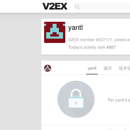
yantl
V2EX member #337171, joined on
Today's activity rank
4957
yantl
提问
技术
Per yantl's s