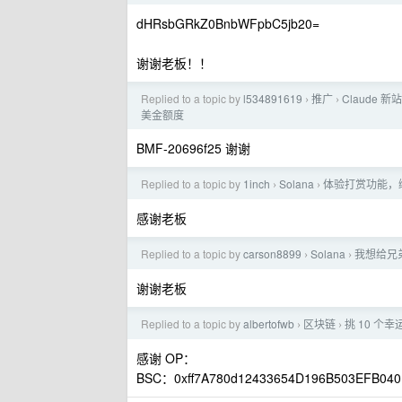
dHRsbGRkZ0BnbWFpbC5jb20=
谢谢老板！！
Replied to a topic by
l534891619
推广
Claude 新
›
›
美金额度
BMF-20696f25 谢谢
Replied to a topic by
1inch
Solana
体验打赏功能，绑
›
›
感谢老板
Replied to a topic by
carson8899
Solana
我想给兄
›
›
谢谢老板
Replied to a topic by
albertofwb
区块链
挑 10 个幸
›
›
感谢 OP：
BSC：0xff7A780d12433654D196B503EFB04