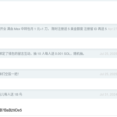
站开业 满血 Max 中转包月 1 元=1 刀， 限时注册送 5 美金额度 注册留 ID 再送 5
Apr 2
定了钱包的留言互动，抽 10 人每人送 0.001 SOL，随机抽。
Jul 25, 202
弟们空投一把！
Jul 25, 202
运儿每人送 1B 鸟
Jul 31, 202
0B7BaB29De5