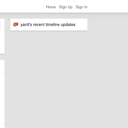
Home
Sign Up
Sign In
yantl's recent timeline updates