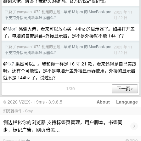
感谢大佬。解答了我挺久的疑问。官方的说辞很奇怪。
回复了 yaoyuan1072 创建的主题
苹果 M1pro 的 MacBook pro
2023 年 11
›
月 22 日
不支持外接高刷新率显示器么？
@
Morii
感谢大佬，看来可以放心买 144hz 的显示器了。如果打开盖
子，电脑的自带屏幕+外接显示器，是不是外接就不能 144 了？
回复了 yaoyuan1072 创建的主题
苹果 M1pro 的 MacBook pro
2023 年 11
›
月 22 日
不支持外接高刷新率显示器么？
@
lix7
果然可以。。我和你一样是 16 寸 21 款，看来还得是自己实践
呀。还有个可能性，是不是电脑开盖外接显示器使用，外接的显示器
就不是 144hz 了，试过没？
1/39
© 2026 V2EX · 19ms · 3.9.8.5
About
·
Language
浏览器插件 - Stay
侧边栏化你的浏览器 支持标签页管理，用户脚本，书签同
›
步，标记广告，网页暗黑…
Promoted by
ris
PRO