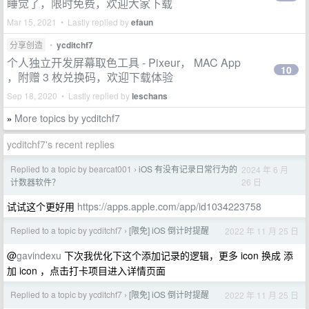
睡觉了，限时免费，欢迎大家下载
Mar 15, 2021 • Lastly replied by
efaun
分享创造
•
ycditchf7
个人独立开发屏幕取色工具 - Pixeur， MAC App
10
，附赠 3 枚兑换码，欢迎下载体验
Sep 18, 2020 • Lastly replied by
leschans
More topics by ycditchf7
»
ycditchf7's recent replies
Replied to a topic by bearcat001
iOS 有没有记录日常行为的
2024 年 6 月
›
26 日
计数器软件？
试试这个更好用
https://apps.apple.com/app/id1034223758
Replied to a topic by ycditchf7
[限免] iOS 倒计时提醒
2022 年 11 月 25 日
›
@
gavindexu
下次我优化下这个添加记录的逻辑，更多 icon 换成 添
加 icon ，点击打卡项目进入详情页面
Replied to a topic by ycditchf7
[限免] iOS 倒计时提醒
2022 年 11 月 25 日
›