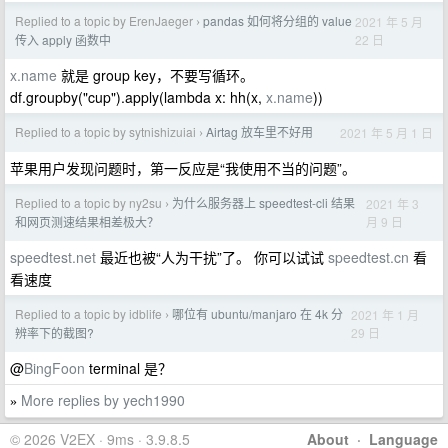
Replied to a topic by ErenJaeger
pandas 如何将分组的 value
2021 年 5 月
›
22 日
传入 apply 函数中
x.name
就是 group key，不要写循环。
df.groupby("cup").apply(lambda x: hh(x,
x.name
))
Replied to a topic by sytnishizuiai
Airtag 放车里不好用
2021 年 5 月 1 日
›
苹果用户发现问题时，第一反应是“我使用不当的问题”。
Replied to a topic by ny2su
为什么服务器上 speedtest-cli 结果
2021 年 3
›
月 9 日
和网页测速结果相差极大？
speedtest.net
最近也被“人为干扰”了。 你可以试试
speedtest.cn
看
看速度
Replied to a topic by idblife
哪位有 ubuntu/manjaro 在 4k 分
2021 年 1 月
›
29 日
辨率下的截图?
@
BingFoon
terminal 是？
More replies by yech1990
»
© 2026 V2EX · 9ms · 3.9.8.5
About
·
Language