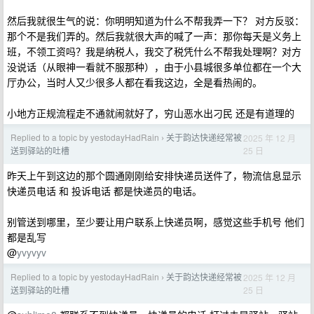
然后我就很生气的说：你明明知道为什么不帮我弄一下？ 对方反驳：
那个不是我们弄的。然后我就很大声的喊了一声：那你每天是义务上
班，不领工资吗？我是纳税人，我交了税凭什么不帮我处理啊？对方
没说话（从眼神一看就不服那种），由于小县城很多单位都在一个大
厅办公，当时人又少很多人都在看我这边，全是看热闹的。
小地方正规流程走不通就闹就好了，穷山恶水出刁民 还是有道理的
Replied to a topic by yestodayHadRain
关于韵达快递经常被
2025 年 12 月
›
25 日
送到驿站的吐槽
昨天上午到这边的那个圆通刚刚给安排快递员送件了，物流信息显示
快递员电话 和 投诉电话 都是快递员的电话。
别管送到哪里，至少要让用户联系上快递员啊，感觉这些手机号 他们
都是乱写
@
yvyvyv
Replied to a topic by yestodayHadRain
关于韵达快递经常被
2025 年 12 月
›
25 日
送到驿站的吐槽