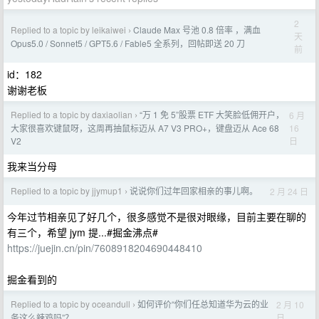
2
Replied to a topic by leikaiwei
Claude Max 号池 0.8 倍率 ，满血
›
天
Opus5.0 / Sonnet5 / GPT5.6 / Fable5 全系列，回帖即送 20 刀
前
id：182
谢谢老板
Replied to a topic by daxiaolian
“万 1 免 5”股票 ETF 大笑脸低佣开户，
6 月
›
16
大家很喜欢键鼠呀，这周再抽鼠标迈从 A7 V3 PRO+，键盘迈从 Ace 68
日
V2
我来当分母
Replied to a topic by jjymup1
说说你们过年回家相亲的事儿啊。
2 月 24 日
›
今年过节相亲见了好几个，很多感觉不是很对眼缘，目前主要在聊的
有三个，希望 jym 提...#掘金沸点#
https://juejin.cn/pin/7608918204690448410
掘金看到的
Replied to a topic by oceandull
如何评价“你们任总知道华为云的业
2 月 10
›
日
务这么辣鸡吗”？