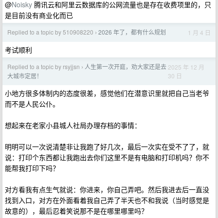
@
Noisky
腾讯云和阿里云数据库的公网流量也是存在收费项里的，只
是目前没有商业化而已
Replied to a topic by 510908220
2026 年了，都有什么规划
1 月 4 日
›
考试顺利
Replied to a topic by rsyjjsn
人生第一次开庭，劝大家还是去
2025 年 12 月
›
30 日
大城市定居！
小地方很多体制内的态度很差，感觉他们在潜意识里就把自己当老爷
而不是人民公仆。
想起来在老家小县城人社局办理存档的事情：
明明可以一次说清楚非让我跑了好几次，最后一次实在受不了了，就
说：打印个东西都让我跑出去你们这里不是有电脑和打印机吗？你不
能帮我打印下吗？
对方看我有点生气就说：你进来，你自己弄吧。然后我进去后一直没
找到入口，对方在外面看着我自己弄了半天也不和我说（当时感觉是
故意的），最后忍着笑说那不是在哪里哪里吗？