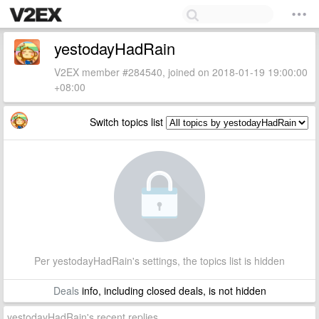
yestodayHadRain
V2EX member #284540, joined on 2018-01-19 19:00:00
+08:00
Switch topics list
Per yestodayHadRain's settings, the topics list is hidden
Deals
info, including closed deals, is not hidden
yestodayHadRain's recent replies