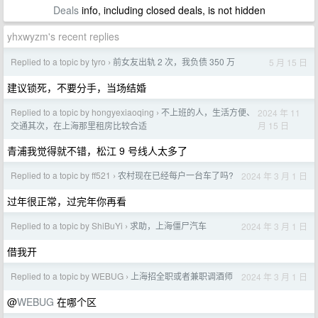
Deals
info, including closed deals, is not hidden
yhxwyzm's recent replies
Replied to a topic by tyro
前女友出轨 2 次，我负债 350 万
5 月 15 日
›
建议锁死，不要分手，当场结婚
Replied to a topic by hongyexiaoqing
不上班的人，生活方便、
2024 年 11
›
月 15 日
交通其次，在上海那里租房比较合适
青浦我觉得就不错，松江 9 号线人太多了
Replied to a topic by ff521
农村现在已经每户一台车了吗?
2024 年 3 月 1 日
›
过年很正常，过完年你再看
Replied to a topic by ShiBuYi
求助，上海僵尸汽车
2024 年 3 月 1 日
›
借我开
Replied to a topic by WEBUG
上海招全职或者兼职调酒师
2024 年 3 月 1 日
›
@
WEBUG
在哪个区