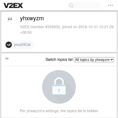
yhxwyzm
V2EX member #359832, joined on 2018-10-31 10:21:26
+08:00
youzhiCat
Switch topics list
Per yhxwyzm's settings, the topics list is hidden