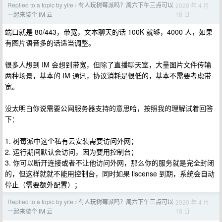
Replied to a topic by yile
有人玩树莓派吗？周六下午三点可以
2020 年 4 月
›
18 日
一起来装个 IM 云
端口就是 80/443，带宽，文本聊天的话 100K 就够，4000 人，如果
有图片语音多的话适当调整。
很多人想到 IM 会想到带宽，但除了直播聊天室，大量图片文件传输
两种场景，基本的 IM 通讯，协议消耗是很低的，基本不需要考虑带
宽。
没太明白你说需要公网服务器支持的意思哈，按照我的理解试着回答
下：
1. 树莓派中这个私有云安装需要访问外网；
2. 运行期间默认会访问，因为要用控制台；
3. 你可以断开连接或者不让他访问外网，那么你的服务就是完全封闭
的，但这样就就不能用控制台，同时如果 liscense 到期，系统会自动
停止（需要额外配置）；
Replied to a topic by yile
有人玩树莓派吗？周六下午三点可以
2020 年 4 月
›
18 日
一起来装个 IM 云