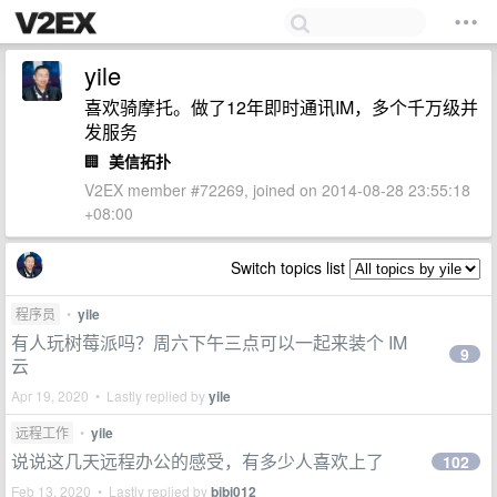
yile
喜欢骑摩托。做了12年即时通讯IM，多个千万级并
发服务
🏢
美信拓扑
V2EX member #72269, joined on 2014-08-28 23:55:18
+08:00
Switch topics list
程序员
•
yile
有人玩树莓派吗？周六下午三点可以一起来装个 IM
9
云
Apr 19, 2020 • Lastly replied by
yile
远程工作
•
yile
说说这几天远程办公的感受，有多少人喜欢上了
102
Feb 13, 2020 • Lastly replied by
bibi012