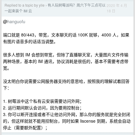
Replied to a topic by yile
有人玩树莓派吗？周六下午三点可以
2020 年 4 月
›
18 日
一起来装个 IM 云
@
hanguofu
端口就是 80/443，带宽，文本聊天的话 100K 就够，4000 人，如果
有图片语音多的话适当调整。
很多人想到 IM 会想到带宽，但除了直播聊天室，大量图片文件传输
两种场景，基本的 IM 通讯，协议消耗是很低的，基本不需要考虑带
宽。
没太明白你说需要公网服务器支持的意思哈，按照我的理解试着回答
下：
1. 树莓派中这个私有云安装需要访问外网；
2. 运行期间默认会访问，因为要用控制台；
3. 你可以断开连接或者不让他访问外网，那么你的服务就是完全封闭
的，但这样就就不能用控制台，同时如果 liscense 到期，系统会自动
停止（需要额外配置）；