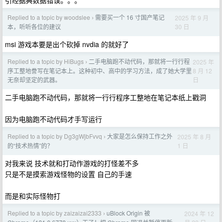
引经据典数据错误。。。
Replied to a topic by woodslee
需要买一个 16 寸国产笔记
2025 年 9 月
›
30 日
本，听听各位的建议
msi 游戏本要是出个砍掉 nvdia 的就好了
Replied to a topic by HiBugs
二手电脑跑不动代码，那就将一行行程
2025 年
›
8 月 12
序工整地誊写在笔记本上。这种初中、高中的学习方法，成了她大学里
日
无奈却坚定的武器。
二手电脑跑不动代码，那就将一行行程序工整地在笔记本纸上戳洞
因为电脑跑不动代码才手写运行
Replied to a topic by Dg3gWjbFvvq
大家是怎么保持工作之外
2025 年 8 月
›
1 日
的“技术热情”的？
对我来说 技术就和打动作游戏的打怪差不多
只是不是摸索游戏怪物的设置 自己的手速
而是和实际怪物打
Replied to a topic by zaizaizai2333
uBlock Origin 被
2024 年 12
›