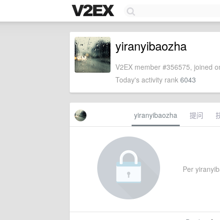
yiranyibaozha
V2EX member #356575, joined on
Today's activity rank
6043
yiranyibaozha
提问
Per yiranyib