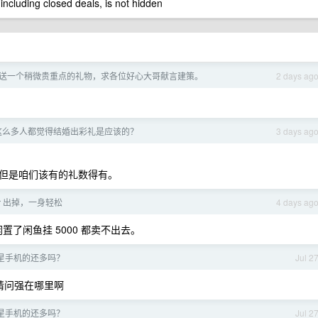
 including closed deals, is not hidden
送一个稍微贵重点的礼物，求各位好心大哥献言建策。
2 days ag
有这么多人都觉得结婚出彩礼是应该的？
3 days ag
但是咱们该有的礼数得有。
Air 出掉，一身轻松
4 days ag
闲置了闲鱼挂 5000 都卖不出去。
星手机的还多吗？
Jul 2
请问强在哪里啊
星手机的还多吗？
Jul 2