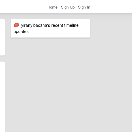
Home
Sign Up
Sign In
yiranyibaozha's recent timeline
updates