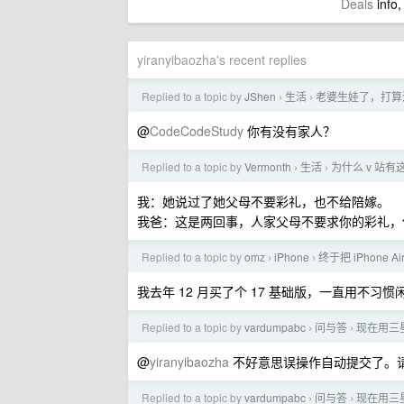
Deals
info,
yiranyibaozha's recent replies
Replied to a topic by
JShen
生活
老婆生娃了，打算
›
›
@
CodeCodeStudy
你有没有家人？
Replied to a topic by
Vermonth
生活
为什么 v 站
›
›
我：她说过了她父母不要彩礼，也不给陪嫁。
我爸：这是两回事，人家父母不要求你的彩礼，
Replied to a topic by
omz
iPhone
终于把 iPhone 
›
›
我去年 12 月买了个 17 基础版，一直用不习惯
Replied to a topic by
vardumpabc
问与答
现在用三
›
›
@
yiranyibaozha
不好意思误操作自动提交了。
Replied to a topic by
vardumpabc
问与答
现在用三
›
›