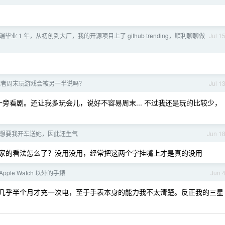
毕业 1 年，从初创到大厂，我的开源项目上了 github trending，顺利聊聊做
Jul 1
或者周末玩游戏会被另一半说吗？
Jul 1
一旁看剧。还让我多玩会儿，说好不容易周末... 不过我还是玩的比较少，
想要我开车送她，因此还生气
Jun 1
家的看法怎么了？没用没用，经常把这两个字挂嘴上才是真的没用
pple Watch 以外的手錶
Jun 
她几乎半个月才充一次电，至于手表本身的能力我不太清楚。反正我的三星