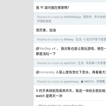
我 YI 请问强在哪里啊？
Replied to a topic by
t20000622yy
程序员
专升本前端
›
›
开源的收获
很厉害，加油
Replied to a topic by
Wliway
生活
V 友们平常下班
›
›
@
YanSep
+1 ， 我对象也是让我玩游戏，她在
都是浅玩一下
Replied to a topic by
sport123
生活
术后第八天老婆
›
›
@
nomansky
人家心里有苦吐下苦水，再看看大
Replied to a topic by
sylarchang
 WATCH
求推薦 A
›
›
V 的手表续航简直屌炸天，我送一块给女朋友
watch 是两天一冲
More replies by yiranyibaozha
»