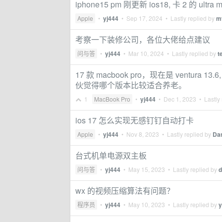
iphone15 pm 刚更新 ios18, 卡 2 的 ultr
Apple
•
yj444
•
Sep 17, 2024
• Lastly replied by
m
考察一下装修公司，各位大佬给点建议
问与答
•
yj444
•
Mar 10, 2024
• Lastly replied by
t
17 款 macbook pro，现在是 vent
伙觉得哪个版本比较适合养老。
1
MacBook Pro
•
yj444
•
Dec 1, 2023
• Lastly 
ios 17 怎么实现无感钉钉自动打卡
Apple
•
yj444
•
Nov 8, 2023
• Lastly replied by
Da
台式机单电源双主板
问与答
•
yj444
•
May 15, 2023
• Lastly replied by
d
wx 的视频压缩算法有问题？
程序员
•
yj444
•
May 10, 2023
• Lastly replied by
y