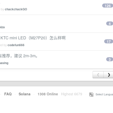
吧
126
d by
chackchackGO
4
biza
， KTC mini LED（M27P20）怎么样啊
17
ied by
codefun666
没有推荐，建议 2m-3m。
3
nasing
❮
❯
·
FAQ
·
Solana
·
1308 Online
Highest 6679
·
Select Langua