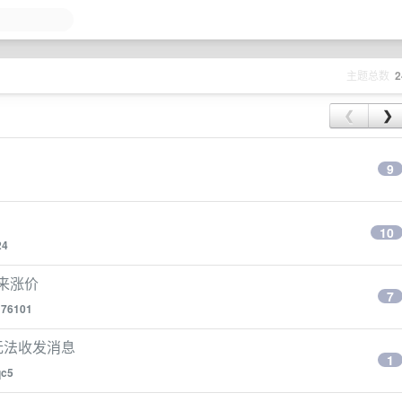
主题总数
2
❮
❯
9
10
24
也迎来涨价
7
176101
e 无法收发消息
1
qc5