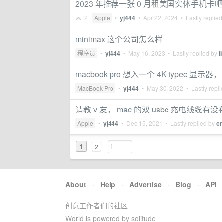
2023 年推荐一张 0 月租美国实体手机卡
2
Apple
•
yj444
•
Apr 22, 2024
• Lastly replie
minimax 这个公司怎么样
程序员
•
yj444
•
May 16, 2023
• Lastly replied by
i
macbook pro 想入一个 4K typec 显示器
MacBook Pro
•
yj444
•
May 30, 2022
• Lastly repl
请教 v 友， mac 的双 usbc 充电线缆有
Apple
•
yj444
•
Dec 15, 2021
• Lastly replied by
c
1
2
About
·
Help
·
Advertise
·
Blog
·
API
创意工作者们的社区
World is powered by solitude