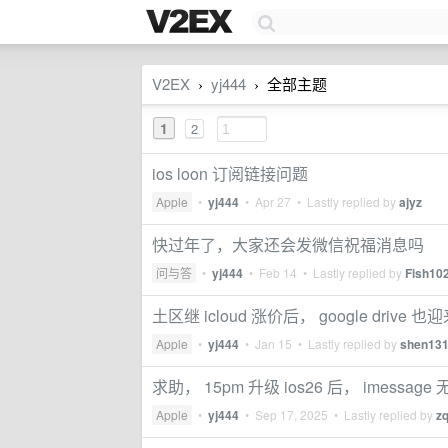
V2EX
yj444
全部主题
›
›
1
2
ios loon 订阅链接问题
Apple
•
yj444
•
Apr 27
• Lastly replied by
ajyz
快过年了，大家还会发微信祝福消息吗
问与答
•
yj444
•
Feb 14
• Lastly replied by
Fish10
土区继 icloud 涨价后， google drive 
Apple
•
yj444
•
Jan 15
• Lastly replied by
shen13
求助， 15pm 升级 ios26 后， imessag
Apple
•
yj444
•
Sep 17, 2025
• Lastly replied by
z