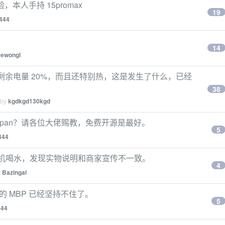
，本人手持 15promax
19
j444
。
14
rewongl
来打开剩余电量 20%，而且还特别热，这是发生了什么，已经
38
 by
kgdkgd130kgd
tfs 的 upan？请各位大佬赐教，免费开源是最好。
5
444
水机喝水，发现实物说明和商家宣传不一致。
4
y
Bazingal
7 年的 MBP 已经坚持不住了。
5
444