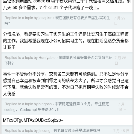
后让他调用启动 codex cli 每个模块再分三个子代理按照文档完成。前
几天 50 多个需求，7 个 cli 21 个子代理跑了一晚上。
Replied to a topic by josepkm
现在团队还有必要招应届生/实习生
7 月 29
›
日
吗？
分情况咯，看是要实习生干实习生的工作还是让实习生干高级工程师
的工作。我挺希望我现在小公司招实习生的，现在脏活乱活杂货全都
让我干
Replied to a topic by Henryable
炫耀或者分享好事是否会导致气运
7 月 28
›
日
下降？
事件一不管你分不分享，交警第二天都有可能遇到。只不过是你分享
感觉自己幸运和被查到倒霉之间的落差太大了，所以才会感觉自己运
气下降。就像失败是常有的事，不对自己抱有期望失败的时候就不会
太伤感
Replied to a topic by bingoso
中转稳定运行第 3 个月，专注稳定
7 月
›
16 日
coding， Codex api 免费送 30 刀！
MTc3OTg0MTA2OUBxcS5jb20=
Replied to a topic by jincong
有老哥买过亚朵星球深睡枕吗
7 月 15 日
›