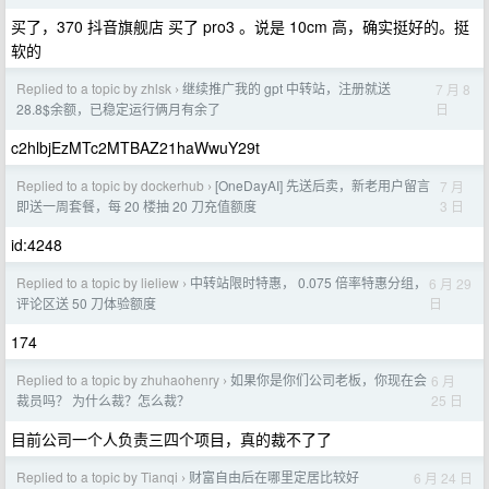
买了，370 抖音旗舰店 买了 pro3 。说是 10cm 高，确实挺好的。挺
软的
Replied to a topic by zhlsk
继续推广我的 gpt 中转站，注册就送
7 月 8
›
日
28.8$余额，已稳定运行俩月有余了
c2hlbjEzMTc2MTBAZ21haWwuY29t
Replied to a topic by dockerhub
[OneDayAI] 先送后卖，新老用户留言
7 月
›
3 日
即送一周套餐，每 20 楼抽 20 刀充值额度
id:4248
Replied to a topic by lieliew
中转站限时特惠， 0.075 倍率特惠分组，
6 月 29
›
日
评论区送 50 刀体验额度
174
Replied to a topic by zhuhaohenry
如果你是你们公司老板，你现在会
6 月
›
25 日
裁员吗？ 为什么裁？怎么裁？
目前公司一个人负责三四个项目，真的裁不了了
Replied to a topic by Tianqi
财富自由后在哪里定居比较好
6 月 24 日
›