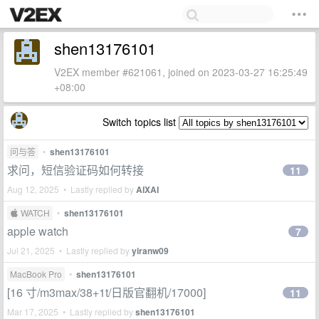
shen13176101
V2EX member #621061, joined on 2023-03-27 16:25:49
+08:00
Switch topics list
问与答
•
shen13176101
求问，短信验证码如何转接
11
Aug 12, 2025 • Lastly replied by
AIXAI
 WATCH
•
shen13176101
apple watch
7
Jul 21, 2025 • Lastly replied by
yiranw09
MacBook Pro
•
shen13176101
[16 寸/m3max/38+1t/日版官翻机/17000]
11
Mar 17, 2025 • Lastly replied by
shen13176101