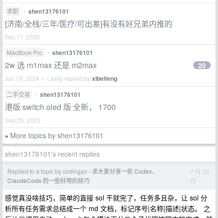
求职
•
shen13176101
[济南/全栈/三年/医疗/可出差]有没有好兄弟内推的
Feb 17, 2025
MacBook Pro
•
shen13176101
2w 选 m1max 还是 m2max
20
Jun 15, 2024 • Lastly replied by
xibeifeng
二手交易
•
shen13176101
港版 switch oled 版 全新， 1700
Sep 25, 2023
More topics by shen13176101
»
shen13176101's recent replies
Replied to a topic by codingax
求大家分享一些 Codex、
7 月 30
›
日
ClaudeCode 的一些好用的技巧
感觉真没啥技巧，简单的直接 sol 干就完了，任务多且杂，让 sol 分
析所有任务需求总结成一个 md 文档，标记序号|名称|描述|状态。 之