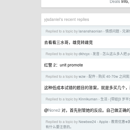
Deals
info,
yjsdaniel's recent replies
Replied to a topic by
lananshaonian
情感问题
兄弟
›
›
去看看三水哥，雄竞转雌竞
Replied to a topic by
dkhcyx
发音
怎么这么多人把 pro
›
›
红警 2：unit promote
Replied to a topic by
wzw
配件
购买 40-70w 之
›
›
这种低成本试错的题目的答案，就是多买几个，
Replied to a topic by
Kinnikuman
生活
[带娃]3 
›
›
@
None2
对，首先别管她的反应。自己做正确
Replied to a topic by
Newbee24
Apple
教育优惠➕国补
›
›
有什么要注意的。