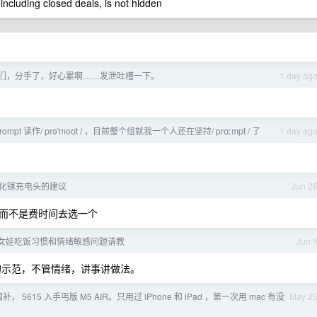
 including closed deals, is not hidden
们，分手了，好心累啊……发泄吐槽一下。
1 day ag
mpt 读作/ prəˈmoʊt / ，目前整个组就我一个人还在坚持/ prɑːmpt / 了
1 day ag
间氮化镓充电头的建议
Jun 2
而不是费时间去选一个
岁半女娃吃饭习惯和情绪敏感问题请教
Jun 
的示范，不管情绪，讲事讲做法。
， 5615 入手丐版 M5 AIR。只用过 iPhone 和 iPad ，第一次用 mac 有没
May 2