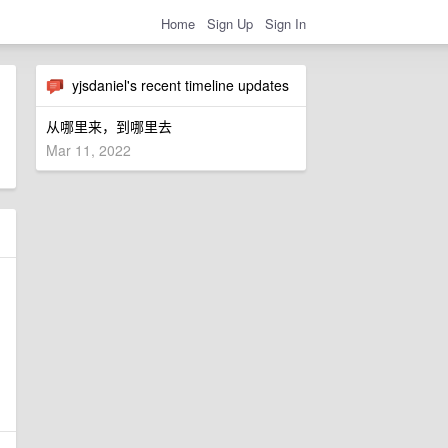
Home
Sign Up
Sign In
yjsdaniel's recent timeline updates
从哪里来，到哪里去
Mar 11, 2022