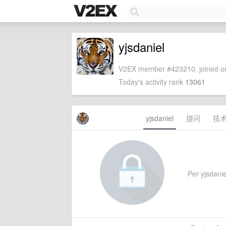
yjsdaniel
V2EX member #423210, joined on
Today's activity rank
13061
yjsdaniel
提问
技
Per yjsdaniel