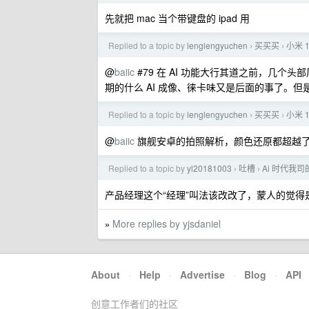
先就把 mac 当个带键盘的 ipad 用
Replied to a topic by
lenglengyuchen
买买买
小米 
›
›
@
baiic
#79 在 AI 功能大行其道之前，几
期的什么 AI 成像、徕卡味又是后面的事了。
Replied to a topic by
lenglengyuchen
买买买
小米 
›
›
@
baiic
旗舰安卓的拍照解析，颜色还原都超越
Replied to a topic by
yl20181003
吐槽
Ai 时代我
›
›
产品经理这个“经理”叫法该改改了，蒙人的觉得
More replies by yjsdaniel
»
About
·
Help
·
Advertise
·
Blog
·
API
创意工作者们的社区