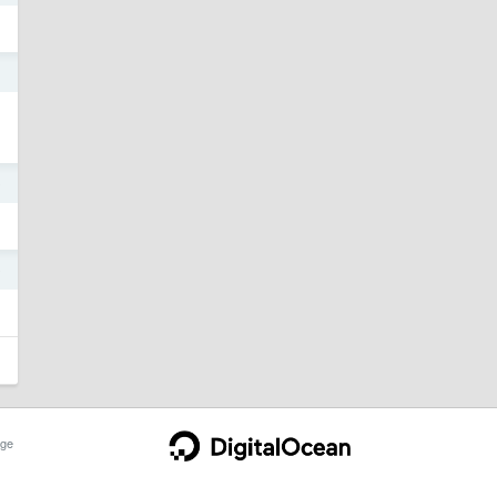
1
0
9
ge