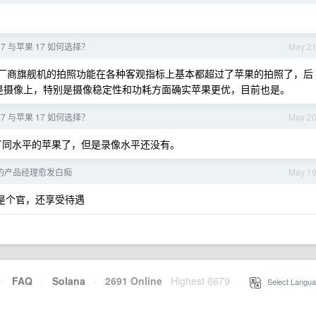
17 与苹果 17 如何选择？
May 2
个头部厂商旗舰机的拍照功能在各种客观指标上基本都超过了苹果的拍照了，后
但是摄像上，特别是摄像稳定性和功耗方面确实苹果更优，目前也是。
17 与苹果 17 如何选择？
May 2
了同水平的苹果了，但是录像水平还没有。
司的产品经理愈发白痴
May 1
是个官，还享受待遇
·
FAQ
·
Solana
·
2691 Online
Highest 6679
·
Select Langua