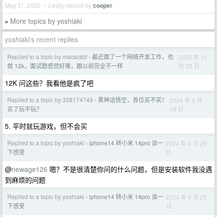
May 31, 2022 • Lastly replied by
cooper
More topics by yoshiaki
»
yoshiaki's recent replies
Replied to a topic by macscsbf
最近面了一个网络开发工作，也
2025 年 10
›
月 28 日
就 12k，面试题感觉好难，跟以前完全不一样
12K 问这些？我看他是疯了吧
Replied to a topic by 328174749
黑神话悟空，各位买不买！
2024 年 6 月
›
18 日
买了玩不玩？
5. 平时就玩游戏，但不会买
Replied to a topic by yoshiaki
iphone14 转小米 14pro 谈一
2024 年 4 月 29
›
日
下感受
@
newage126
嗯？不是很清楚你问的什么问题，但是安装软件我没遇
到麻烦的问题
Replied to a topic by yoshiaki
iphone14 转小米 14pro 谈一
2024 年 4 月 29
›
日
下感受