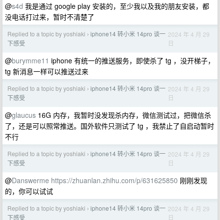
@
s4d
我是通过 google play 安装的，至少我以及我的朋友安装，都
没电话打过来，暂时不清楚了
Replied to a topic by yoshiaki
iphone14 转小米 14pro 谈一
2024 年 4 月 29
›
日
下感受
@
burymme11
iphone 有统一的推送服务，即使杀了 tg ，没开梯子，
tg 新消息一样可以推送过来
Replied to a topic by yoshiaki
iphone14 转小米 14pro 谈一
2024 年 4 月 29
›
日
下感受
@
glaucus
16G 内存，我暂时没发现杀内存，微信测试过，把微信杀
了，还是可以照常推送。国外软件只测试了 tg ，我禁止了自启动暂时
不行
Replied to a topic by yoshiaki
iphone14 转小米 14pro 谈一
2024 年 4 月 29
›
日
下感受
@
Danswerme
https://zhuanlan.zhihu.com/p/631625850
刚刚发现
的，你可以试试
Replied to a topic by yoshiaki
iphone14 转小米 14pro 谈一
2024 年 4 月 29
›
日
下感受