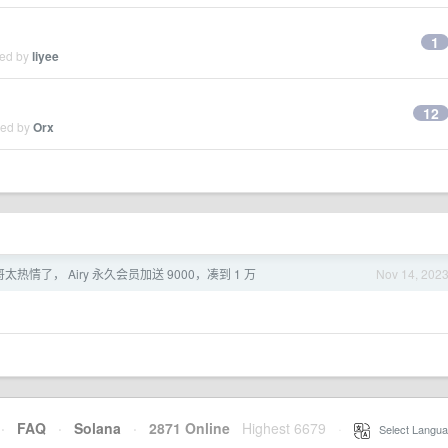
1
ied by
liyee
12
ied by
Orx
哥太热情了， Airy 永久会员加送 9000，凑到 1 万
Nov 14, 202
·
FAQ
·
Solana
·
2871 Online
Highest 6679
·
Select Langua