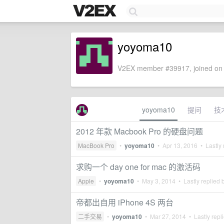
yoyoma10
V2EX member #39917, joined on 
yoyoma10
提问
技
2012 年款 Macbook Pro 的硬盘问题
MacBook Pro
•
yoyoma10
•
Apr 13, 2016
• Lastly 
求购一个 day one for mac 的激活码
Apple
•
yoyoma10
•
May 3, 2014
• Lastly replied 
帝都出自用 iPhone 4S 两台
二手交易
•
yoyoma10
•
Mar 27, 2014
• Lastly repl