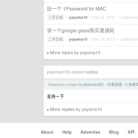
出一个 1Password for MAC
二手交易
•
yoyoma10
•
Feb 18, 2014
• Lastly repl
求一个google glass购买邀请码
二手交易
•
yoyoma10
•
Dec 10, 2013
• Lastly repl
More topics by yoyoma10
»
yoyoma10's recent replies
Replied to a topic by
lijianmin321
分享创造
V 站老
›
›
支持一下
More replies by yoyoma10
»
About
·
Help
·
Advertise
·
Blog
·
API