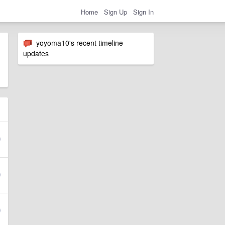
Home
Sign Up
Sign In
yoyoma10's recent timeline
updates