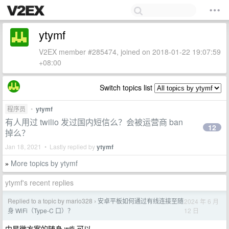
ytymf
V2EX member #285474, joined on 2018-01-22 19:07:59
+08:00
Switch topics list
程序员
•
ytymf
有人用过 twilio 发过国内短信么？会被运营商 ban
12
掉么？
Jan 18, 2021 • Lastly replied by
ytymf
More topics by ytymf
»
ytymf's recent replies
Replied to a topic by mario328
安卓平板如何通过有线连接至随
2024 年 6 月
›
12 日
身 WiFi（Type-C 口）？
中星微方案的随身 wifi 可以