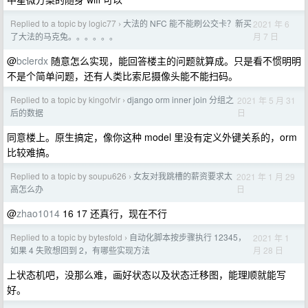
Replied to a topic by logic77
大法的 NFC 能不能刷公交卡？新买
2021 年 6
›
月 7 日
了大法的马克兔。。。。。。
@
bclerdx
随意怎么实现，能回答楼主的问题就算成。只是看不惯明明
不是个简单问题，还有人类比索尼摄像头能不能扫码。
Replied to a topic by kingofvir
django orm inner join 分组之
2021 年 5 月 31
›
日
后的数据
同意楼上。原生搞定，像你这种 model 里没有定义外键关系的，orm
比较难搞。
Replied to a topic by soupu626
女友对我跳槽的薪资要求太
2021 年 1 月 29
›
日
高怎么办
@
zhao1014
16 17 还真行，现在不行
Replied to a topic by bytesfold
自动化脚本按步骤执行 12345，
2021 年 1
›
月 28 日
如果 4 失败想回到 2，有哪些实现方法
上状态机吧，没那么难，画好状态以及状态迁移图，能理顺就能写
好。