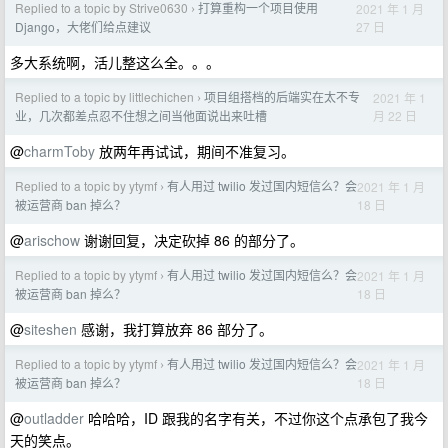
Replied to a topic by Strive0630
打算重构一个项目使用
2021 年 1 月
›
27 日
Django，大佬们给点建议
多大系统啊，活儿整这么全。。。
Replied to a topic by littlechichen
项目组搭档的后端实在太不专
2021 年 1
›
月 22 日
业，几次都差点忍不住想之间当他面说出来吐槽
@
charmToby
放两年再试试，期间不准复习。
Replied to a topic by ytymf
有人用过 twilio 发过国内短信么？会
2021 年 1 月
›
18 日
被运营商 ban 掉么？
@
arischow
谢谢回复，决定砍掉 86 的部分了。
Replied to a topic by ytymf
有人用过 twilio 发过国内短信么？会
2021 年 1 月
›
18 日
被运营商 ban 掉么？
@
siteshen
感谢，我打算放弃 86 部分了。
Replied to a topic by ytymf
有人用过 twilio 发过国内短信么？会
2021 年 1 月
›
18 日
被运营商 ban 掉么？
@
outladder
哈哈哈，ID 跟我的名字有关，不过你这个点承包了我今
天的笑点。