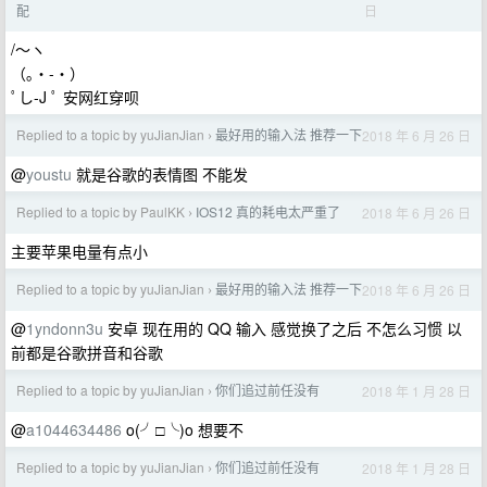
日
配
/～ヽ
（｡・-・）
ﾟし-J ﾟ 安网红穿呗
Replied to a topic by yuJianJian
最好用的输入法 推荐一下
2018 年 6 月 26 日
›
@
youstu
就是谷歌的表情图 不能发
Replied to a topic by PaulKK
IOS12 真的耗电太严重了
2018 年 6 月 26 日
›
主要苹果电量有点小
Replied to a topic by yuJianJian
最好用的输入法 推荐一下
2018 年 6 月 26 日
›
@
1yndonn3u
安卓 现在用的 QQ 输入 感觉换了之后 不怎么习惯 以
前都是谷歌拼音和谷歌
Replied to a topic by yuJianJian
你们追过前任没有
2018 年 1 月 28 日
›
@
a1044634486
o(╯□╰)o 想要不
Replied to a topic by yuJianJian
你们追过前任没有
2018 年 1 月 28 日
›