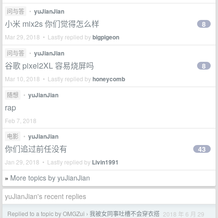
问与答
•
yuJianJian
小米 mix2s 你们觉得怎么样
8
Mar 29, 2018 • Lastly replied by
bigpigeon
问与答
•
yuJianJian
谷歌 pixel2XL 容易烧屏吗
8
Mar 10, 2018 • Lastly replied by
honeycomb
随想
•
yuJianJian
rap
Feb 7, 2018
电影
•
yuJianJian
你们追过前任没有
43
Jan 29, 2018 • Lastly replied by
Livin1991
More topics by yuJianJian
»
yuJianJian's recent replies
Replied to a topic by OMGZui
我被女同事吐槽不会穿衣搭
2018 年 6 月 29
›