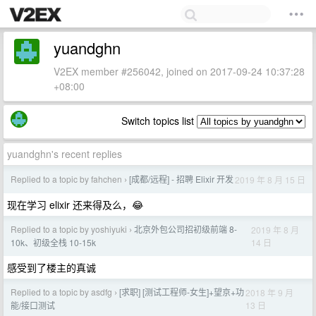
yuandghn
V2EX member #256042, joined on 2017-09-24 10:37:28
+08:00
Switch topics list
yuandghn's recent replies
Replied to a topic by fahchen
[成都/远程] - 招聘 Elixir 开发
2019 年 8 月 15 日
›
现在学习 elixir 还来得及么，😂
Replied to a topic by yoshiyuki
北京外包公司招初级前端 8-
2019 年 8 月
›
14 日
10k、初级全栈 10-15k
感受到了楼主的真诚
Replied to a topic by asdfg
[求职] [测试工程师-女生]+望京+功
2018 年 9 月
›
13 日
能/接口测试