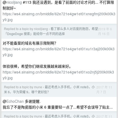
@
nicoljiang
#113 我还没遇到，是看了前面的讨论才问的... 不打算限
制就好~
https://ws4.sinaimg.cn/bmiddle/62e721e4gw1et01xnegfmj200k00k3
y9.jpg
Replied to a topic by nicoljiang
看了那么多人对百度的抱怨，希望
2019 年 6
›
月 16 日
「DogeDoge 搜索」能给你一点不同的选择
对不能备案的域名有展示限制啊？
https://ws4.sinaimg.cn/bmiddle/62e721e4gw1et01xu1r3aj200k00k3
y9.jpg
体验很棒，希望你们继续发展越来越来好。
https://ws4.sinaimg.cn/bmiddle/62e721e4gw1et01xo2nj5j200k00k3
y9.jpg
Replied to a topic by mune
最近考虑入手手机，小米 note3，小
2017 年 11
›
月 7 日
米 6，华为荣耀 9，哪个更好些？
@
EchoChan
多谢提醒.
我忘了不是陶瓷版的小米 6 重量要轻一点了...希望不会误导了贴主...
Replied to a topic by mune
最近考虑入手手机，小米 note3，小
2017 年 11
›