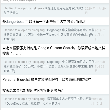
Replied to a topic by Eytoyes
现在还有利用闲置宽带获取收
2020 年 1 月 20
›
日
益的活动么
@
dangerboss
可以推荐一下那些项目名字的关键词吗？
Replied to a topic by nicoljiang
Dogedoge 中文搜索发布月余，目前
2019 年
›
7 月 23
搜索总量突破 100 万次。小结一下过去，也跟大家说说心中未来...[约
日
1200 字]
自定义搜索服务指的是 Google Custom Search。你误解成本地文档
搜索了。。。
Replied to a topic by nicoljiang
Dogedoge 中文搜索发布月余，目前
2019 年
›
7 月 22
搜索总量突破 100 万次。小结一下过去，也跟大家说说心中未来...[约
日
1200 字]
Personal Blocklist 和自定义搜索服务可以考虑成增值功能？
搜索结果会增加按照时间排序的选项吗？
Replied to a topic by nicoljiang
看了那么多人对百度的抱怨，希望
2019 年 6
›
月 16 日
「DogeDoge 搜索」能给你一点不同的选择