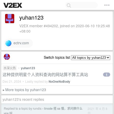
yuhan123
V2EX member #494202, joined on 2020-06-10 19:25:48
+08:00
ectrv.com
Switch topics list
水深火热
•
yuhan123
这种提供明星个人资料查询的网站算不算工具站
1
Dec 21, 2024 • Lastly replied by
NoOneNoBody
More topics by yuhan123
»
yuhan123's recent replies
Replied to a topic by rundis
linode 搭 ss 慢，求问换什么
2021 年 4 月 8
›
日
vps 好