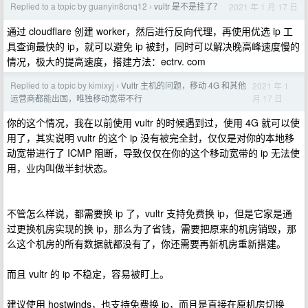
Replied to a topic by guanyin8cnq12
vultr 是不是挂了？
2021 年 1 月 17 日
›
通过 cloudflare 创建 worker，然后进行反向代理，再使用优选 ip 工
具查询最快的 ip，就可以避免 ip 被封，同时可以解决晚高峰速度慢的
情况，极大的提高速度，搭建方法：ectrv. com
Replied to a topic by kimixyj
Vultr 主机的问题，移动 4G 和其他
2021 年 1
›
月 17 日
运营商都能出国，唯独移动宽带不行
你的这个情况，我在以前使用 vultr 的时候遇到过，使用 4G 就可以使
用了，其实说明 vultr 的这个 ip 没有被完全封，仅仅是对你的本地移
动宽带进行了 ICMP 阻断，导致仅仅在你的这个移动宽带的 ip 无法使
用，业内叫做半封状态。
不管怎么样说，都需要换 ip 了，vultr 支持免费换 ip，但是它家是通
过更换机房实现的换 ip，那么为了省钱，需要把原来的机房销毁，那
么这个机房的所有数据就都没有了，你还需要再新机房重新搭建。
而且 vultr 的 ip 不稳定，容易被盯上。
建议使用 hostwinds，也支持免费换 ip，而且是直接在原机房切换