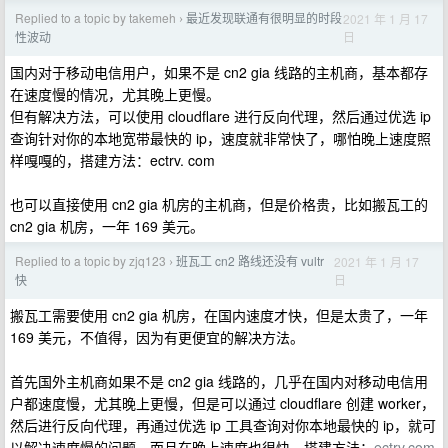
Replied to a topic by takemeh
最近发现联通有很明显的时段
2021 年 1 月 17
›
日
性波动
国内对于移动电信用户，如果不是 cn2 gia 线路的主机商，基本都存
在速度慢的情况，尤其晚上更慢。
但有解决方法，可以使用 cloudflare 进行反向代理，然后通过优选 ip
查询针对你的本地宽带最快的 ip，速度就非常快了，哪怕晚上速度照
样嘎嘎的，搭建方法：ectrv. com
也可以直接使用 cn2 gia 机房的主机商，但是价格贵，比如搬瓦工的
cn2 gia 机房，一年 169 美元。
Replied to a topic by zjq123
班瓦工 cn2 路线还没有 vultr
2021 年 1 月 17
›
日
快
搬瓦工需要使用 cn2 gia 机房，在国内速度才快，但是太贵了，一年
169 美元，不值得，因为有更便宜的解决方法。
首先国外主机商如果不是 cn2 gia 线路的，几乎在国内对移动电信用
户都速度慢，尤其晚上更慢，但是可以通过 cloudflare 创建 worker，
然后进行反向代理，再通过优选 ip 工具查询对你本地最快的 ip，就可
以解决速度慢的问题，而且在晚上速度也很快，搭建方法：
ectrv.com