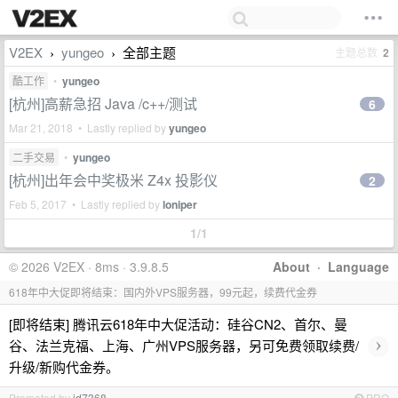
V2EX
yungeo
全部主题
主题总数
2
›
›
酷工作
•
yungeo
[杭州]高薪急招 Java /c++/测试
6
Mar 21, 2018 • Lastly replied by
yungeo
二手交易
•
yungeo
[杭州]出年会中奖极米 Z4x 投影仪
2
Feb 5, 2017 • Lastly replied by
loniper
1/1
© 2026 V2EX · 8ms · 3.9.8.5
About
·
Language
618年中大促即将结束：国内外VPS服务器，99元起，续费代金券
[即将结束] 腾讯云618年中大促活动：硅谷CN2、首尔、曼
›
谷、法兰克福、上海、广州VPS服务器，另可免费领取续费/
升级/新购代金券。
Promoted by
id7368
PRO