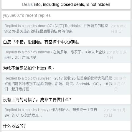
Deals
info, including closed deals, is not hidden
yuyue007's recent replies
Replied to a topic by dmwp37
[北京] TrustNote：世界领先的区块
2018 年 6
›
月 8 日
链公司-最火热的领域&最劲爆的招聘 等你来
白皮书不错，没细看。有空搞个中文的呗。
Replied to a topic by mriiiron
在美多年，想家了。3 年以上全栈
2018 年 5 月
›
9 日
经验，北上广深均妥
为啥不给网站加个 https 呢~
Replied to a topic by sunysen
2017 营收 25 亿美金的比特大陆蚂蚁
2018 年
›
3 月 26
矿池招聘各种级别工程师(前端、后端、测试、Android、IOS)， 18 我
日
们一起升级打怪
没有上海的可惜了。成都主要做什么？
Replied to a topic by Hoozy
作为创始人，想要找一个来自
2017 年 11 月
›
30 日
BAT 的 CTO 忽然发现....
什么地区的？