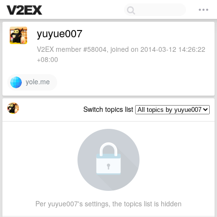
yuyue007
V2EX member #58004, joined on 2014-03-12 14:26:22
+08:00
yole.me
Switch topics list
Per yuyue007's settings, the topics list is hidden