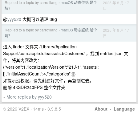
Replied to a topic by carrotliang
macOS 动态壁纸 是个
2025 年 8 月 17
›
日
坑？
@
yyy520
大概可以清理 36g
Replied to a topic by carrotliang
macOS 动态壁纸 是个
2025 年 8 月 17
›
日
坑？
进入 finder 文件夹 /Library/Application
Support/com.apple.idleassetsd/Customer/ ，找到 entries.json 文
件，将其内容改为：
{"version":1,"localizationVersion":"21J-1","assets":
[],"initialAssetCount":4,"categories":[]}
如提示没权限，请先创建好文件，再复制进去。
删除 4KSDR240FPS 整个文件夹
More replies by yyy520
»
© 2026 V2EX · 14ms · 3.9.8.5
About
·
Language