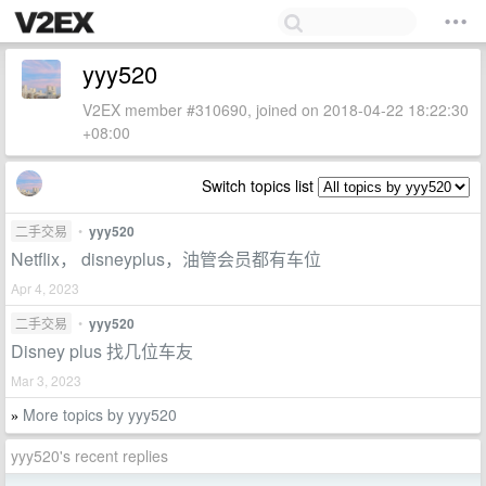
yyy520
V2EX member #310690, joined on 2018-04-22 18:22:30
+08:00
Switch topics list
二手交易
•
yyy520
Netflix， disneyplus，油管会员都有车位
Apr 4, 2023
二手交易
•
yyy520
Disney plus 找几位车友
Mar 3, 2023
More topics by yyy520
»
yyy520's recent replies