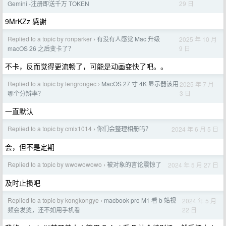
29 日
Gemini -注册即送千万 TOKEN
9MrKZz 感谢
Replied to a topic by ronparker
有没有人感觉 Mac 升级
2025 年 10 月
›
9 日
macOS 26 之后变卡了？
不卡，反而觉得更流畅了，可能是动画变快了吧。。
Replied to a topic by lengrongec
MacOS 27 寸 4K 显示器该用
2025 年 7 月
›
3 日
哪个分辨率？
一直默认
Replied to a topic by cmlx1014
你们会整理相册吗？
2024 年 6 月 5 日
›
会，但不是定期
Replied to a topic by wwowowowo
被对象的言论震惊了
2024 年 5 月 27 日
›
及时止损吧
Replied to a topic by kongkongye
macbook pro M1 看 b 站视
2024 年 5 月
›
22 日
频会发烫，还不如用手机看