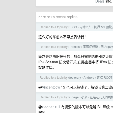
Deals
info,
z775781's recent replies
Replied to a topic by
DLOG
电动汽车
问界 M9 顶
›
›
这么好的车怎么不早点告诉我！
Replied to a topic by
Hermitist
宽带症候群
国内 ip
›
›
既然是路由器拨号的，那么只需要路由器防火墙放
IPv6Session 防火墙开关,在路由器中将 IP
就能连接。
Replied to a topic by
doctorzry
Android
喜欢 RO
›
›
@
Vincentcow
15 也可以解锁了，解锁节第二
Replied to a topic by
yugege
小米
在经过几天的刷机
›
›
@
xiaonan10ll
有漏洞的版本可以免解 BL 降级 m
解锁