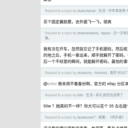
Replied to a topic by
duanxianze
生活
中年单身男
›
›
买个固定翼航模，去外面飞一飞，很爽
Replied to a topic by
dreambakerq
Apple
记一次老婆
›
›
事。
我有次在开车，忽然就忘记了手机密码，然后呢
的地之后，手机一拿出来，顺手就解开了密码，
后一个不经意的瞬间，就能解开密码，最怕的事
Replied to a topic by
doctorzry
Android
喜欢 RO
›
›
@
cntvc
根本用不着备份啊，官方的 efisp 分
Replied to a topic by
bito
生活
彩礼谈完也没得了
›
›
50w ？她真的不一样？你大可以花个 35 左右
Replied to a topic by
facebook47
剧集
《同乐者》
›
›