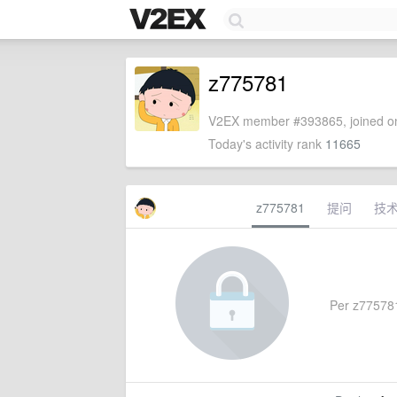
z775781
V2EX member #393865, joined on
Today's activity rank
11665
z775781
提问
技
Per z775781'