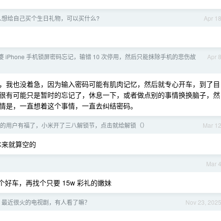
人想给自己买个生日礼物，可以买什么?
Apr 1
 iPhone 手机锁屏密码忘记，输错 10 次停用，然后只能抹除手机的悲伤故
Apr 
，我也没着急，因为输入密码可能有肌肉记忆，然后就专心开车，到了目
很有可能只是暂时的忘记了，休息一下，或者做点别的事情换换脑子，然
情是，一直想着这个事情，一直去纠结密码。
OT 的用户有福了，小米开了三八解锁节，点击就给解锁（）
Mar 1
区本来就算空的
Mar 
提个好车，再找个只要 15w 彩礼的嫩妹
，最近很火的电视剧，有人看了嘛？
Nov 23, 202