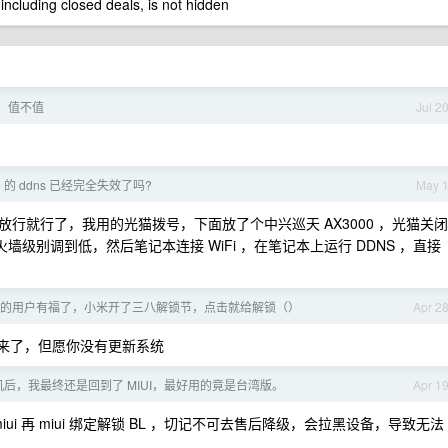
 including closed deals, is not hidden
配，值不值
Jul 2
v6 的 ddns 已经完全失效了吗?
May 
行就行了，我用的光猫拨号，下面放了个中兴巡天 AX3000 ，光猫关闭
v6 防火墙级别调到低，然后笔记本连接 WiFi ，在笔记本上运行 DDNS ，直接
OT 的用户有福了，小米开了三八解锁节，点击就给解锁（）
Apr 2
波来了，但愿你没有更新系统
后，我最终还是回到了 MIUI，最好用的竟是台湾版。
Apr 1
iui 再 miui 绑定解锁 BL ，切记不可去售后降级，会拉黑设备，导致无法