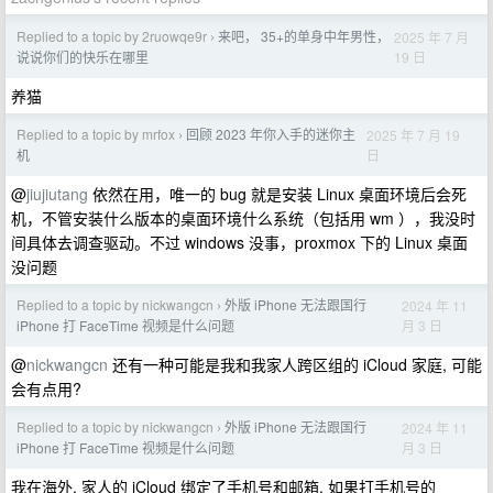
Replied to a topic by 2ruowqe9r
来吧， 35+的单身中年男性，
2025 年 7 月
›
19 日
说说你们的快乐在哪里
养猫
Replied to a topic by mrfox
回顾 2023 年你入手的迷你主
2025 年 7 月 19
›
日
机
@
jiujiutang
依然在用，唯一的 bug 就是安装 Linux 桌面环境后会死
机，不管安装什么版本的桌面环境什么系统（包括用 wm ），我没时
间具体去调查驱动。不过 windows 没事，proxmox 下的 Linux 桌面
没问题
Replied to a topic by nickwangcn
外版 iPhone 无法跟国行
2024 年 11
›
月 3 日
iPhone 打 FaceTime 视频是什么问题
@
nickwangcn
还有一种可能是我和我家人跨区组的 iCloud 家庭, 可能
会有点用?
Replied to a topic by nickwangcn
外版 iPhone 无法跟国行
2024 年 11
›
月 3 日
iPhone 打 FaceTime 视频是什么问题
我在海外, 家人的 iCloud 绑定了手机号和邮箱. 如果打手机号的