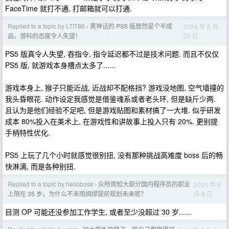
FaceTime 就打不通, 打邮箱就可以打通.
Replied to a topic by LTIT86
黑神话的 PS5 版居然是个半成
2024 年 8 月
›
25 日
品，游科的态度令人失望！
PS5 版真令人失望, 吞指令, 指令延迟都不过是技术问题. 而且不仅仅
PS5 版, 就游戏本身槽点太多了......
游戏本身上, 猴子只能近战, 近战却不配格挡? 游戏没地图, 空气墙撞的
我头昏眼花. 动作设定我感觉是借鉴魂系或者老头环, 但是缺斤少两.
且认为是他们经验不足吧, 但是游戏贴图和素材搞了一大堆. 似乎研发
成本 80%投入在美术上, 在游戏性和讲故事上投入只有 20%. 更别提
手柄特性优化.
PS5 上玩了几个小时就感觉很别扭, 没有那种挑战高难度 boss 后的畅
快淋漓, 而是各种别扭.
Replied to a topic by helloboss
众所周知大部分国内程序员的职业
2024 年 8
›
月 8 日
上限在 35 岁，为什么不未雨绸缪提前规划未来呢？
目测 OP 可能还没参加工作学生, 或者至少没超过 30 岁......