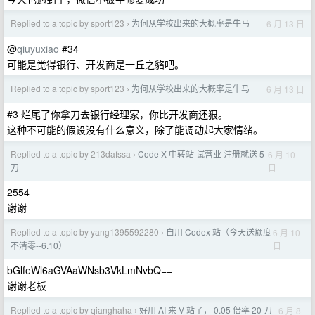
Replied to a topic by sport123
为何从学校出来的大概率是牛马
6 月 13 日
›
@
qiuyuxiao
#34
可能是觉得银行、开发商是一丘之貉吧。
Replied to a topic by sport123
为何从学校出来的大概率是牛马
6 月 13 日
›
#3 烂尾了你拿刀去银行经理家，你比开发商还狠。
这种不可能的假设没有什么意义，除了能调动起大家情绪。
Replied to a topic by 213dafssa
Code X 中转站 试营业 注册就送 5
6 月 10
›
日
刀
2554
谢谢
Replied to a topic by yang1395592280
自用 Codex 站（今天送额度
6 月 10
›
日
不清零--6.10）
bGlfeWl6aGVAaWNsb3VkLmNvbQ==
谢谢老板
Replied to a topic by qianghaha
好用 AI 来 V 站了， 0.05 倍率 20 刀
6 月 8
›