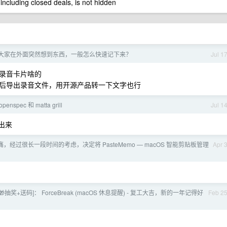
 including closed deals, is not hidden
年了，大家在外面突然想到东西，一般怎么快速记下来？
Jul 1
录音卡片啥的
后导出录音文件，用开源产品转一下文字也行
openspec 和 matta grill
Jul 1
发出来
，经过很长一段时间的考虑，决定将 PasteMemo — macOS 智能剪贴板管理
Apr 
[🎁抽奖+送码]： ForceBreak (macOS 休息提醒) - 复工大吉，新的一年记得好
Feb 2