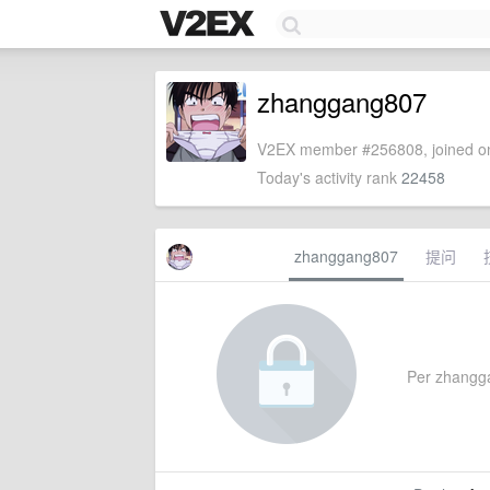
zhanggang807
V2EX member #256808, joined on
Today's activity rank
22458
zhanggang807
提问
Per zhanggan