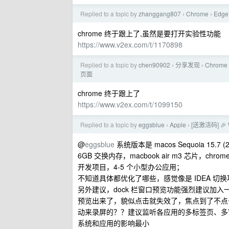
Replied to a topic by
zhanggang807
Chrome
Edg
›
›
chrome 终于跟上了,虽然是要打开实验性功能
https://www.v2ex.com/t/1170898
Replied to a topic by
chen90902
分享发现
Chrom
›
›
页面
chrome 终于跟上了
https://www.v2ex.com/t/1099150
Replied to a topic by
eggsblue
Apple
[送激活码] 🎉
›
›
@
eggsblue
系统版本是 macos Sequoia 15
6GB 交换内存，macbook air m3 芯片，chro
开发项目，4-5 个小型办公应用；
不知道具体都优化了哪些，感觉像是 IDEA 切
另外建议，dock 栏窗口预览功能强烈建议加
预览出来了，貌似点击就失效了，焦点到了不点
动来录屏的？？建议监听各应用的多标签页、多窗
系统和应用的影响最小