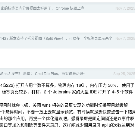
e 家的标签页内分屏视图太好用了， Chrome 快跟上啊
Nov 7, 202
e 142+ 版本支持了拆分视图（Split View），可以在一个标签页显示两个
Nov 7, 202
 Wins 3 发布！ 新增： Cmd-Tab Plus，抽奖送激活码~
Sep 25, 202
.7 (24G222) 打开应用个数不算多，物理内存 16G ，内存压力 50%， 使用了
me 标签页比较多，钉钉，2 个 Jetbrains 家的大型 IDE 打开了 4~5 个软件
换项目时就会卡顿，关闭 wins 相关的录屏实现的功能时切换项目就缓解
入一个悬停时间，不要一放上去就显示预览，有时候就是想快速点击一下结
击的那个应用，再提一个优化建议吧，感觉录屏是固定间隔还是以事件驱
口等加入和删除等事件来录屏，这样能减少调用录屏 api 的次数达到对