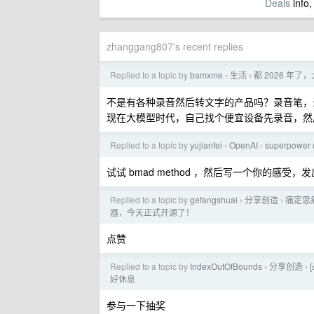
Deals
info,
zhanggang807's recent replies
Replied to a topic by
bamxme
生活
都 2026 
›
›
不是有各种录音然后转文字的产品吗？录音笔，
现在大模型时代，自己找个便宜设备先录音，然
Replied to a topic by
yujianfei
OpenAI
superpower 
›
›
试试 bmad method ，然后写一个你的感受，
Replied to a topic by
gefangshuai
分享创造
痛定思痛
›
›
器，今天正式开源了！
点赞
Replied to a topic by
IndexOutOfBounds
分享创造
›
›
好休息
参与一下抽奖