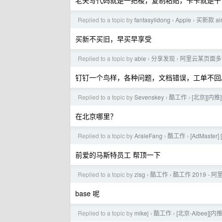
老夫写代码就是一把梭，复制粘贴，卡卡就是干
Replied to a topic by
fantasylidong
Apple
买新款 ai
›
›
买新不买旧，早买早享受
Replied to a topic by
able
分享发现
阿里云某页面多
›
›
钉钉一个鸟样，各种问题，文档错误，工单不回
Replied to a topic by
Sevenskey
酷工作
[北京][内
›
›
在北京哪里？
Replied to a topic by
AraleFang
酷工作
[AdMaste
›
›
前爱的马斯特员工 帮顶一下
Replied to a topic by
zisg
酷工作
酷工作 2019 -
›
›
base 呢
Replied to a topic by
mikej
酷工作
[北京-Aibee
›
›