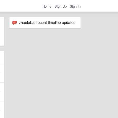
Home
Sign Up
Sign In
zhaoleis's recent timeline updates