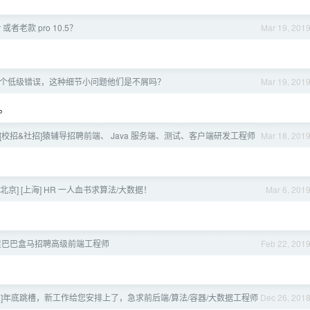
r 或者老款 pro 10.5？
Mar 19, 201
个低级错误，这种细节小问题他们是不屑吗？
Mar 19, 201
。
推][校招&社招]猿辅导招聘前端、 Java 服务端、测试、客户端研发工程师
Mar 18, 201
r] [北京] [上海] HR 一人血书求算法/大数据！
Mar 6, 201
 阿里巴巴盒马招聘高级前端工程师
Feb 22, 201
][内推]年底跳槽，新工作给您安排上了，急求前后端/算法/容器/大数据工程师
Dec 26, 201