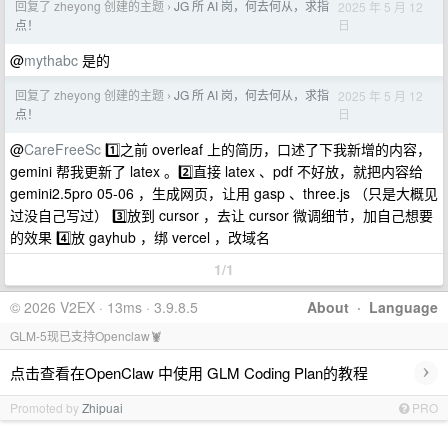
回复了 zheyong 创建的主题
JG 所 AI 岗，何去何从，求指
2025 年 5 月 12
›
日
点！
@
mythabc
是的
回复了 zheyong 创建的主题
JG 所 AI 岗，何去何从，求指
2025 年 5 月 12
›
日
点！
@
CareFreeSc
1️⃣之前 overleaf 上的简历，口述了下我新增的内容，
gemini 帮我更新了 latex 。2️⃣直接 latex 、pdf 不好放，就把内容给
gemini2.5pro 05-06 ，生成网页，让用 gasp 、three.js （只是大概见
过没自己写过） 3️⃣放到 cursor ，去让 cursor 微调细节，加自己想要
的效果 4️⃣放 gayhub ，绑 vercel ，改域名
1/1
© 2026 V2EX · 13ms · 3.9.8.5
About
·
Language
GLM-5现已支持Openclaw🦞
›
点击查看在OpenClaw 中使用 GLM Coding Plan的教程
Promoted by
Zhipuai
PRO