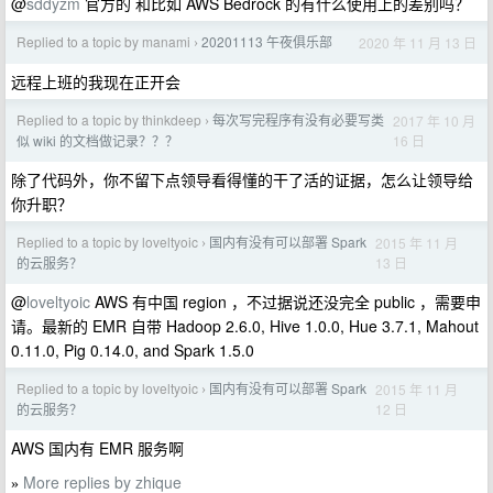
@
sddyzm
官方的 和比如 AWS Bedrock 的有什么使用上的差别吗？
Replied to a topic by manami
20201113 午夜俱乐部
2020 年 11 月 13 日
›
远程上班的我现在正开会
Replied to a topic by thinkdeep
每次写完程序有没有必要写类
2017 年 10 月
›
16 日
似 wiki 的文档做记录？？？
除了代码外，你不留下点领导看得懂的干了活的证据，怎么让领导给
你升职？
Replied to a topic by loveltyoic
国内有没有可以部署 Spark
2015 年 11 月
›
13 日
的云服务？
@
loveltyoic
AWS 有中国 region ，不过据说还没完全 public ，需要申
请。最新的 EMR 自带 Hadoop 2.6.0, Hive 1.0.0, Hue 3.7.1, Mahout
0.11.0, Pig 0.14.0, and Spark 1.5.0
Replied to a topic by loveltyoic
国内有没有可以部署 Spark
2015 年 11 月
›
12 日
的云服务？
AWS 国内有 EMR 服务啊
More replies by zhique
»