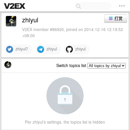
zhiyul
打赏
V2EX member #86920, joined on 2014-12-16 12:19:52
+08:00
zhiyul7
zhiyul
zhiyul
Switch topics list
Per zhiyul's settings, the topics list is hidden