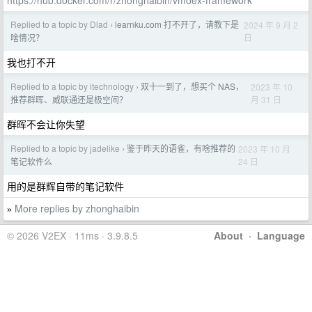
https://hub.docker.com/r/zhonghaibin/vmoex-framework
Replied to a topic by Dlad
learnku.com 打不开了，请教下是
2024 年 9 月 2
›
日
啥情况？
我也打不开
Replied to a topic by itechnology
双十一到了，想买个 NAS，
2023 年 10
›
月 31 日
推荐群晖、威联通还是极空间？
群晖不会让你失望
Replied to a topic by jadelike
鉴于昨天的语雀，有啥推荐的
2023 年 10 月
›
24 日
笔记软件么
用的是群辉自带的笔记软件
More replies by zhonghaibin
»
© 2026 V2EX · 11ms · 3.9.8.5
About
·
Language