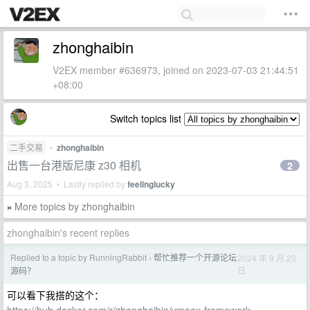
zhonghaibin
V2EX member #636973, joined on 2023-07-03 21:44:51
+08:00
Switch topics list
二手交易
•
zhonghaibin
出售一台港版尼康 z30 相机
2
Aug 3, 2025 • Lastly replied by
feelinglucky
More topics by zhonghaibin
»
zhonghaibin's recent replies
Replied to a topic by RunningRabbit
帮忙推荐一个开源论坛
2024 年 9 月 23
›
日
源码？
可以看下我搭的这个：