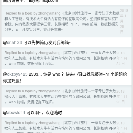
简历请投至：
liuyi@mioji.com
2018
Replied to a topic by zhongyuhang
[北京] 妙计旅行---一家专注于大数据
›
年 1
和人工智能，有技术大牛有活力有情怀的互联网公司，坐拥雍和宫私家四
月
合院，内有私家大厨提供三餐，长期招聘 PHP ， web 前端，数据挖掘实
25
习生， c++开发实习生，妙计等你来~
日
@
snal123
可以先把简历发到我邮箱~
Replied to a topic by zhongyuhang
[北京] 妙计旅行---一家专注于大数
2018
›
年 1 月
据和人工智能，有技术大牛有活力有情怀的互联网公司，长期招聘 PHP
24 日
， web 前端，数据挖掘工程师。
@
okzpy9425
2333... 你是 who ？快来小窗口找我报道~hr 小姐姐给
你加鸡腿！
Replied to a topic by zhongyuhang
[北京] 妙计旅行---一家专注于大数
2018
›
年 1 月
据和人工智能，有技术大牛有活力有情怀的互联网公司，长期招聘 PHP
23 日
， web 前端，数据挖掘工程师。
@
abowloflrf
可以啊~，欢迎随时
Replied to a topic by zhongyuhang
[北京] 妙计旅行---一家专注于大数
2018
›
年 1 月
据和人工智能，有技术大牛有活力有情怀的互联网公司，长期招聘 PHP