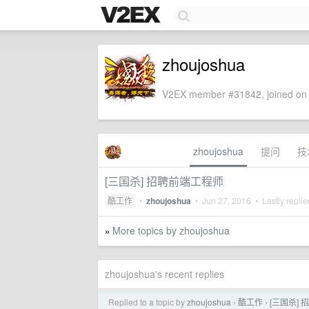
zhoujoshua
V2EX member #31842, joined on 
zhoujoshua
提问
技
[三国杀] 招聘前端工程师
酷工作
•
zhoujoshua
•
Jun 27, 2016
• Lastly repli
More topics by zhoujoshua
»
zhoujoshua's recent replies
Replied to a topic by
zhoujoshua
酷工作
[三国杀]
›
›