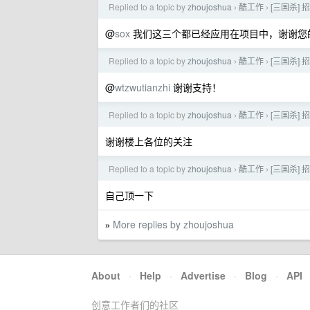
Replied to a topic by
zhoujoshua
酷工作
[三国杀]
›
›
@
sox
我们这三个都已经应用在项目中，谢谢您
Replied to a topic by
zhoujoshua
酷工作
[三国杀]
›
›
@
wtzwutianzhi
谢谢支持！
Replied to a topic by
zhoujoshua
酷工作
[三国杀]
›
›
谢谢楼上各位的关注
Replied to a topic by
zhoujoshua
酷工作
[三国杀]
›
›
自己顶一下
More replies by zhoujoshua
»
About
·
Help
·
Advertise
·
Blog
·
API
创意工作者们的社区