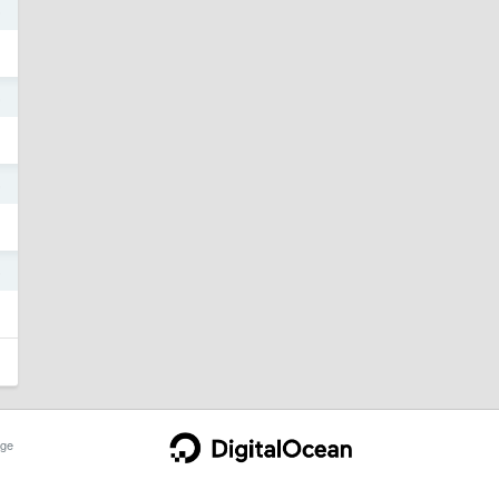
6
6
6
6
ge