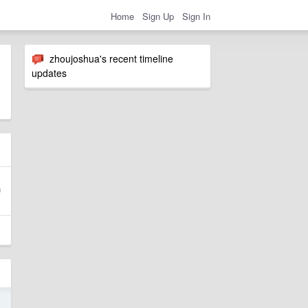
Home
Sign Up
Sign In
zhoujoshua's recent timeline
updates
6