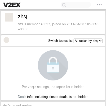
zhsj
V2EX member #8397, joined on 2011-04-30 16:49:18
+08:00
Switch topics list
Per zhsj's settings, the topics list is hidden
Deals
info, including closed deals, is not hidden
zhsj's recent replies