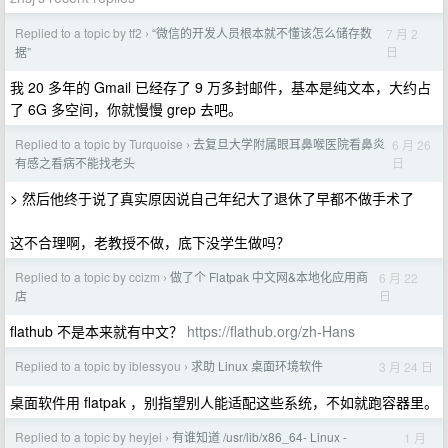
Replied to a topic by tf2
“微信的开发人员根本就不懂该怎么储存数
7 月 2
›
日
据”
我 20 多年的 Gmail 已经存了 9 万多封邮件，基本是纯文本，大约占
了 6G 多空间，你就慢慢 grep 去吧。
Replied to a topic by Turquoise
去复旦大学附属眼耳鼻喉医院看鼻炎
6 月 26
›
日
有感之看病不能找老头
> 然后他终于说了真实原因说自己年纪大了退休了早都不做手术了
这不合理啊，老教授不做，底下没学生做吗？
Replied to a topic by ccizm
做了个 Flatpak 中文网&本地化应用商
6 月 22
›
日
店
flathub 不是本来就有中文？
https://flathub.org/zh-Hans
Replied to a topic by iblessyou
求助 Linux 桌面环境软件
3 月 24 日
›
桌面软件用 flatpak ，别指望别人能适配这些系统，不如就跑容器里。
Replied to a topic by heyjei
有谁知道 /usr/lib/x86_64- Linux -
1 月
›