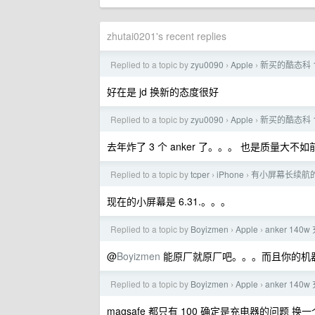
zhutai0201's recent replies
Replied to a topic by
zyu0090
Apple
新买的酷态科 10
›
›
好在是 jd 换新的态度很好
Replied to a topic by
zyu0090
Apple
新买的酷态科 10
›
›
去年炸了 3 个 anker 了。。。 也是质量大不如
Replied to a topic by
tcper
iPhone
有小屏幕长续航
›
›
现在的小屏幕是 6.31.。。。
Replied to a topic by
Boyizmen
Apple
anker 140
›
›
@
Boyizmen
能原厂就原厂吧。。。而且你的机器不是
Replied to a topic by
Boyizmen
Apple
anker 140
›
›
magsafe 都只有 100 确定是充电器的问题 换