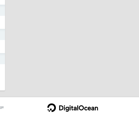
0
5
5
ge