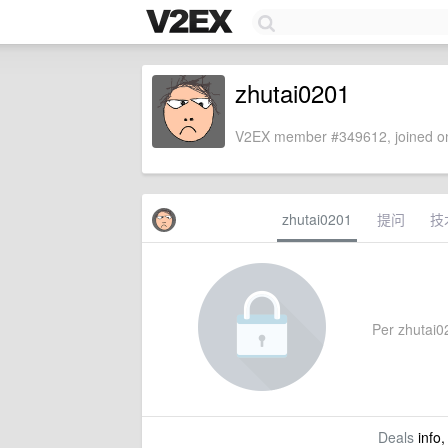
zhutai0201
V2EX member #349612, joined on
zhutai0201
提问
技
Per zhutai02
Deals
info,