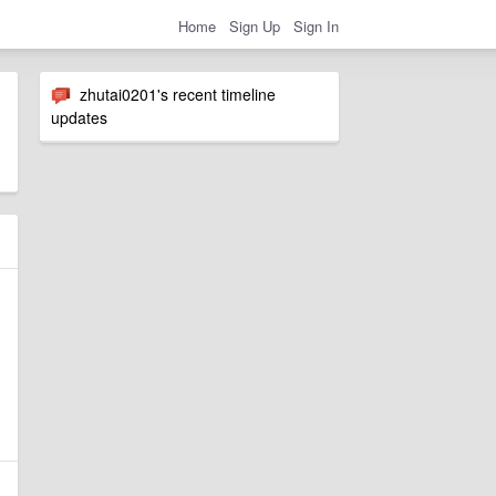
Home
Sign Up
Sign In
zhutai0201's recent timeline
updates