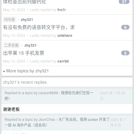
体检查出前列腺钙化
37
May 15, 2024 • Lastly replied by
fru1t
问与答
•
zhy321
有没有免费的语音转文字平台，求
9
May 13, 2024 • Lastly replied by
unishare
二手交易
•
zhy321
出苹果 15 手机发票
5
May 12, 2024 • Lastly replied by
carrbit
More topics by zhy321
»
zhy321's recent replies
Replied to a topic by carson8899
我想给兄弟们空投一
2025 年 7 月 25
›
日
把！
谢谢老板
Replied to a topic by JsonChao
大厂失业后，我用 cursor 开发了
2025 年 7
›
月 8 日
一款 AI 海外产品（送会员）