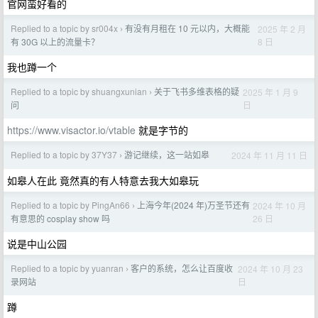
官网蛮好看的
Replied to a topic by sr004x
有没有月租在 10 元以内，大概能
2025 年 2 月
›
8 日
有 30G 以上的流量卡？
我也蹲一个
Replied to a topic by shuangxunian
关于飞书多维表格的疑
2025 年 1 月 9
›
日
问
https://www.visactor.io/vtable
就是字节的
Replied to a topic by 37Y37
游记继续，这一站如皋
2024 年 11 月 11 日
›
如皋人在此 竟然真的有人特意去我大如皋玩
Replied to a topic by PingAn66
上海今年(2024 年)万圣节还有
2024 年 10 月
›
26 日
有意思的 cosplay show 吗
说是中山公园
Replied to a topic by yuanran
客户的系统，怎么让百度收
2024 年 10 月 23
›
日
录网站
蹲