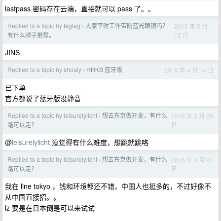
lastpass 密码存在云端，直接就可以 pass 了。。
Replied to a topic by tagtag
大家平时工作带防蓝光眼镜吗？
2016 年 5 月
›
12 日
有什么牌子推荐。
JINS
Replied to a topic by shoaly
HHKB 蓝牙版
2016 年 4 月 14 日
›
已下单
官方都说了蓝牙版没静音
Replied to a topic by leisurelylicht
想去东京做开发，有什么
2016 年 3 月 25
›
日
路可以走？
@
leisurelylicht
没觉得有什么难度，想跳就跳咯
Replied to a topic by leisurelylicht
想去东京做开发，有什么
2016 年 3 月 24
›
日
路可以走？
我在 line tokyo ，钱和环境都还不错，中国人也挺多的，不过好像不
从中国直接招。。
lz 要是在日本倒是可以来试试