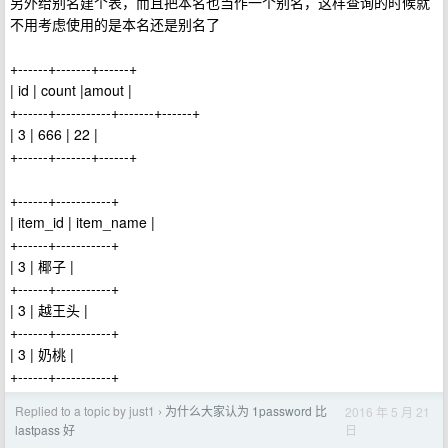
另外给别名建个表，而且把本名也当作一个别名，这样查询的时候就
不用考虑使用的是本名还是别名了
+------+-------+------+
| id | count |amout |
+------+-----------+-------+------+
| 3 | 666 | 22 |
+------+-------+------+
+------+-----------+
| item_id | item_name |
+------+-----------+
| 3 | 椰子 |
+------+-----------+
| 3 | 越王头 |
+------+-----------+
| 3 | 奶桃 |
+------+-----------+
Replied to a topic by just1
为什么大家认为 1password 比
2016 年 5 月 21
›
日
lastpass 好