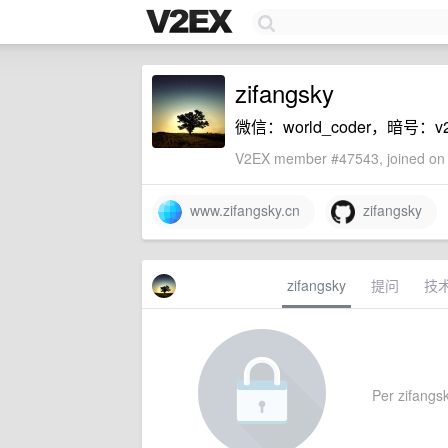
zifangsky
微信：world_coder，暗号：v2
V2EX member #47543, joined on 
www.zifangsky.cn
zifangsky
zifangsky
提问
技
Per zifangsky