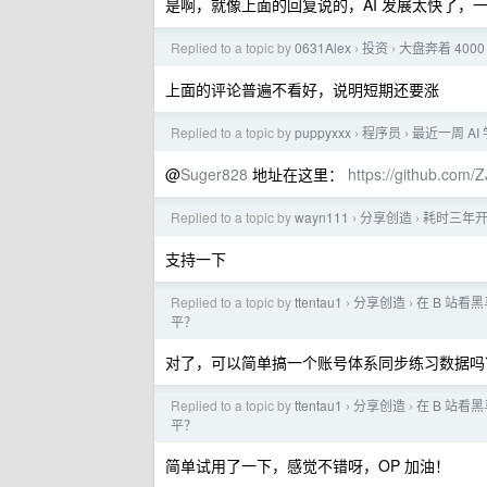
是啊，就像上面的回复说的，AI 发展太快了，
Replied to a topic by
0631Alex
投资
大盘奔着 400
›
›
上面的评论普遍不看好，说明短期还要涨
Replied to a topic by
puppyxxx
程序员
最近一周 AI
›
›
@
Suger828
地址在这里：
https://github.com
Replied to a topic by
wayn111
分享创造
耗时三年开
›
›
支持一下
Replied to a topic by
ttentau1
分享创造
在 B 站
›
›
平？
对了，可以简单搞一个账号体系同步练习数据吗
Replied to a topic by
ttentau1
分享创造
在 B 站
›
›
平？
简单试用了一下，感觉不错呀，OP 加油！