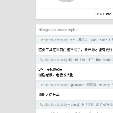
Deals
info,
zifangsky's recent replies
Replied to a topic by
Exia2
程序员
Vibe Codi
›
›
这类工具在当前门槛不高了，要开源才能有更好
Replied to a topic by
l534891619
推广
Best Mod
›
›
BMF-e4cf0e5e
谢谢老板，老板发大财
Replied to a topic by
BigcatChen
程序员
Netcatt
›
›
谢谢大佬分享
Replied to a topic by
wanmyj
职场话题
用了 AI 
›
›