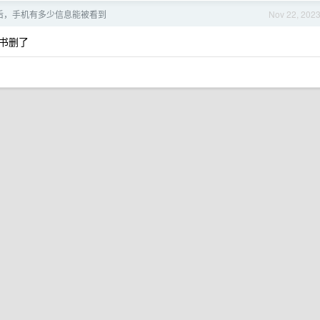
i 后，手机有多少信息能被看到
Nov 22, 202
书删了