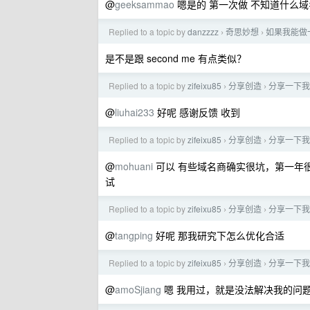
@
geeksammao
嗯是的 第一次做 不知道什么域
Replied to a topic by
danzzzz
奇思妙想
如果我能做一
›
›
是不是跟 second me 有点类似？
Replied to a topic by
zifeixu85
分享创造
分享一下我
›
›
@
liuhai233
好呢 感谢反馈 收到
Replied to a topic by
zifeixu85
分享创造
分享一下我
›
›
@
mohuani
可以 有些域名商确实很坑，第一年
试
Replied to a topic by
zifeixu85
分享创造
分享一下我
›
›
@
tangping
好呢 那我研究下怎么优化合适
Replied to a topic by
zifeixu85
分享创造
分享一下我
›
›
@
amoSjiang
嗯 我用过，就是没法解决我的问题