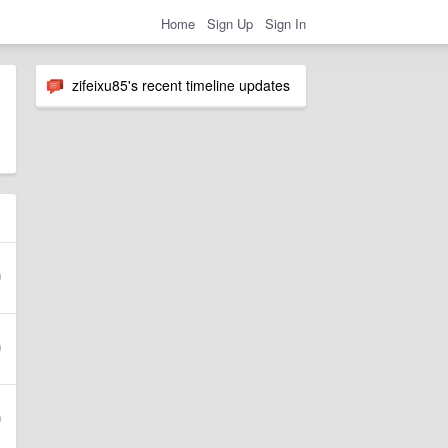
Home
Sign Up
Sign In
zifeixu85's recent timeline updates