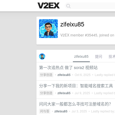
zifeixu85
V2EX member #35445, joined on 
zifeixu85
提问
技
第一次追热点 做了 sora2 视频站
分享创造
•
zifeixu85
•
Oct 6, 2025
• Lastly replied
分享一下我的新项目：智能域名搜索工具
分享创造
•
zifeixu85
•
Jul 9, 2025
• Lastly replied 
问问大家一般都怎么寻找可注册域名的？
问与答
•
zifeixu85
•
Jul 3, 2025
• Lastly replied by