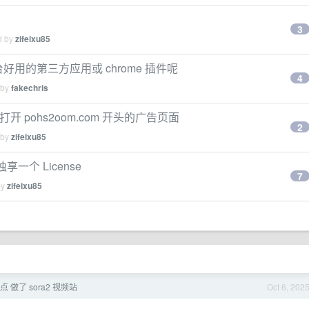
3
d by
zifeixu85
平台好用的第三方应用或 chrome 插件呢
4
 by
fakechris
打开 pohs2oom.com 开头的广告页面
2
 by
zifeixu85
一个 License
7
by
zifeixu85
 做了 sora2 视频站
Oct 6, 202